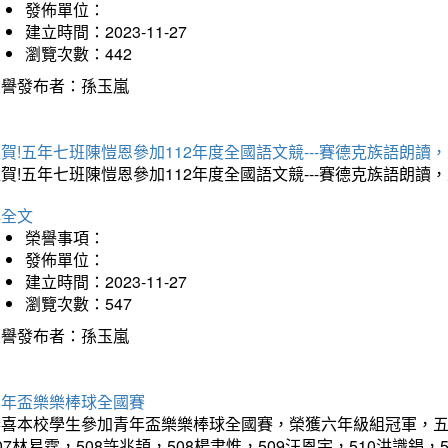
發佈單位：
建立時間：2023-11-27
瀏覽次數：442
榮譽發布者：孫玉嵐
賀!五年七班陳愷恩參加112年度全國語文競---賽德克族語朗讀
賀!五年七班陳愷恩參加112年度全國語文競---賽德克族語朗
詳全文
榮譽事項：
發佈單位：
建立時間：2023-11-27
瀏覽次數：547
榮譽發布者：孫玉嵐
青年盃樂樂棒球全國賽
喜本校學生參加青年盃樂樂棒球全國賽，榮獲六年級組冠軍，五年級
07林易霆，508許兆頡，508楊聿惟，509汪恩宇，510洪識錩，