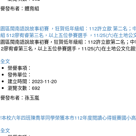
榮譽發布者：體育組
園區閩南語說故事初賽 ，狂賀低年級組：112許立歆 第二名；中年
組 512廖宥睿第三名，以上五位參賽選手 ，11/25(六)在土地
園區閩南語說故事初賽，狂賀低年級組：112許立歆第二名；中年
12廖宥睿第三名，以上五位參賽選手，11/25(六)在土地公文化
詳全文
榮譽事項：
發佈單位：
建立時間：2023-11-20
瀏覽次數：692
榮譽發布者：孫玉嵐
!本校六年四班陳喬莘同學榮獲本市112年度閱讀心得競賽國小高
詳全文