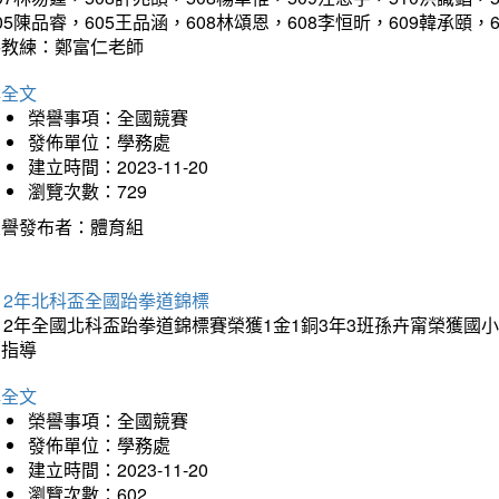
05陳品睿，605王品涵，608林頌恩，608李恒昕，609韓承頤，
導教練：鄭富仁老師
詳全文
榮譽事項：全國競賽
發佈單位：學務處
建立時間：2023-11-20
瀏覽次數：729
榮譽發布者：體育組
12年北科盃全國跆拳道錦標
112年全國北科盃跆拳道錦標賽榮獲1金1銅3年3班孫卉甯榮獲
的指導
詳全文
榮譽事項：全國競賽
發佈單位：學務處
建立時間：2023-11-20
瀏覽次數：602