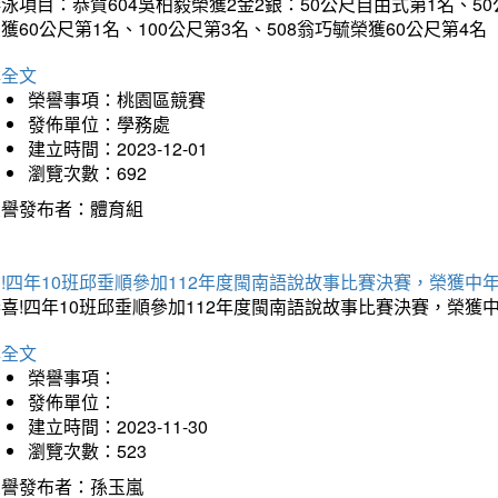
泳項目：恭賀604吳柏毅榮獲2金2銀：50公尺自由式第1名、50
獲60公尺第1名、100公尺第3名、508翁巧毓榮獲60公尺第4名
詳全文
榮譽事項：桃園區競賽
發佈單位：學務處
建立時間：2023-12-01
瀏覽次數：692
榮譽發布者：體育組
賀!四年10班邱垂順參加112年度閩南語說故事比賽決賽，榮獲
恭喜!四年10班邱垂順參加112年度閩南語說故事比賽決賽，榮
詳全文
榮譽事項：
發佈單位：
建立時間：2023-11-30
瀏覽次數：523
榮譽發布者：孫玉嵐