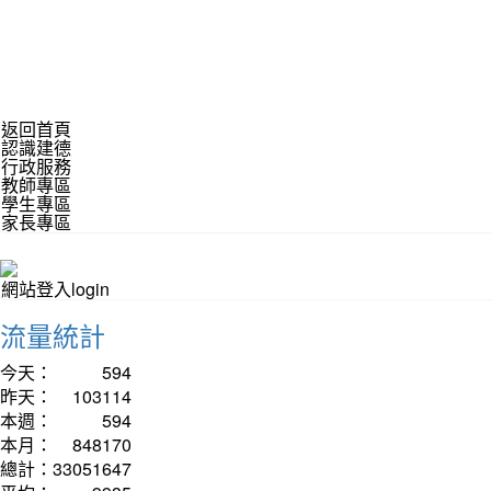
返回首頁
認識建德
行政服務
教師專區
學生專區
家長專區
網站登入login
流量統計
今天：
594
昨天：
103114
本週：
594
本月：
848170
總計：
33051647