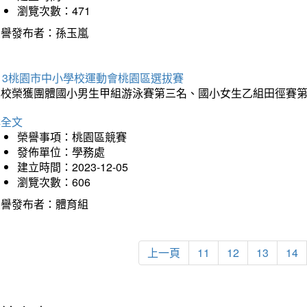
瀏覽次數：471
榮譽發布者：孫玉嵐
13桃園市中小學校運動會桃園區選拔賽
本校榮獲團體國小男生甲組游泳賽第三名、國小女生乙組田徑賽
詳全文
榮譽事項：桃園區競賽
發佈單位：學務處
建立時間：2023-12-05
瀏覽次數：606
榮譽發布者：體育組
上一頁
11
12
13
14