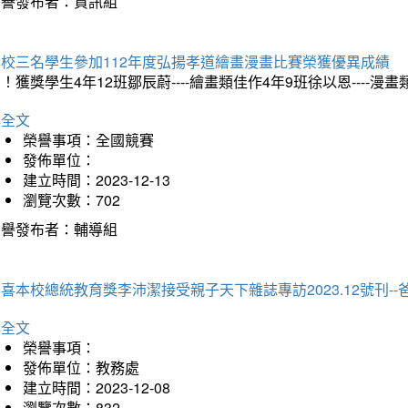
榮譽發布者：資訊組
本校三名學生參加112年度弘揚孝道繪畫漫畫比賽榮獲優異成績
！獲獎學生4年12班鄒辰蔚----繪畫類佳作4年9班徐以恩----
詳全文
榮譽事項：全國競賽
發佈單位：
建立時間：2023-12-13
瀏覽次數：702
榮譽發布者：輔導組
喜本校總統教育獎李沛潔接受親子天下雜誌專訪2023.12號刊-
詳全文
榮譽事項：
發佈單位：教務處
建立時間：2023-12-08
瀏覽次數：832