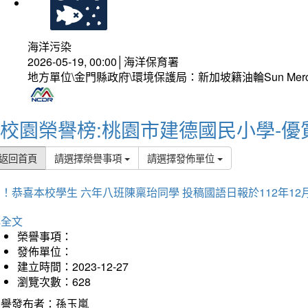
海洋污染
2026-05-19, 00:00│海洋保育署
地方單位\金門縣政府\環境保護局：新加坡籍油輪Sun Mer
校園榮譽榜:桃園市建德國民小學-優
返回首頁
請選擇榮譽事項
請選擇發佈單位
！恭喜本校學生 六年八班陳稟珆同學 投稿國語日報於112年12
詳全文
榮譽事項：
發佈單位：
建立時間：2023-12-27
瀏覽次數：628
榮譽發布者：孫玉嵐