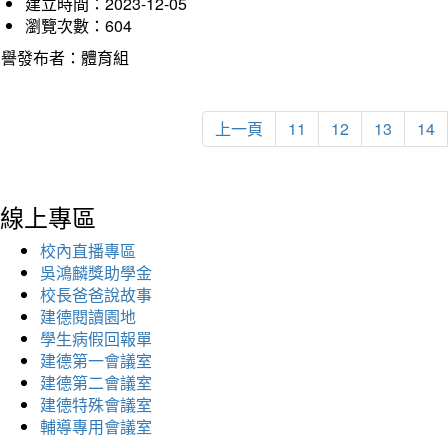
建立時間：2023-12-05
瀏覽次數：604
榮譽發布者：體育組
上一頁
11
12
13
14
線上專區
校內直播專區
吳鴻麟獎助學金
校長爸爸說故事
建德閱讀園地
學生病假回報單
建德第一會議室
建德第二會議室
建德特殊會議室
輔導專用會議室