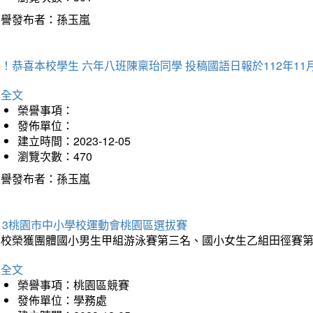
榮譽發布者：孫玉嵐
！恭喜本校學生 六年八班陳稟珆同學 投稿國語日報於112年11
詳全文
榮譽事項：
發佈單位：
建立時間：2023-12-05
瀏覽次數：470
榮譽發布者：孫玉嵐
13桃園市中小學校運動會桃園區選拔賽
本校榮獲團體國小男生甲組游泳賽第三名、國小女生乙組田徑賽
詳全文
榮譽事項：桃園區競賽
發佈單位：學務處