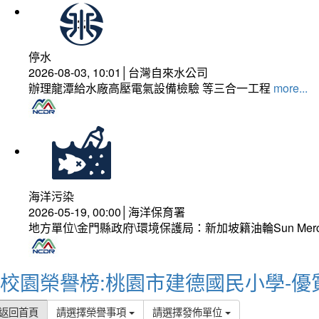
停水
2026-08-03, 10:01│台灣自來水公司
辦理龍潭給水廠高壓電氣設備檢驗 等三合一工程
more...
海洋污染
2026-05-19, 00:00│海洋保育署
地方單位\金門縣政府\環境保護局：新加坡籍油輪Sun Mer
校園榮譽榜:桃園市建德國民小學-優
返回首頁
請選擇榮譽事項
請選擇發佈單位