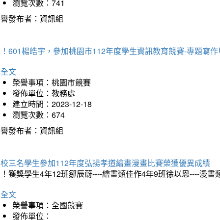
瀏覽次數：741
榮譽發布者：資訊組
！601楊皓宇，參加桃園市112年度學生資訊教育競賽-專題寫作
詳全文
榮譽事項：桃園市競賽
發佈單位：教務處
建立時間：2023-12-18
瀏覽次數：674
榮譽發布者：資訊組
本校三名學生參加112年度弘揚孝道繪畫漫畫比賽榮獲優異成績
！獲獎學生4年12班鄒辰蔚----繪畫類佳作4年9班徐以恩----
詳全文
榮譽事項：全國競賽
發佈單位：