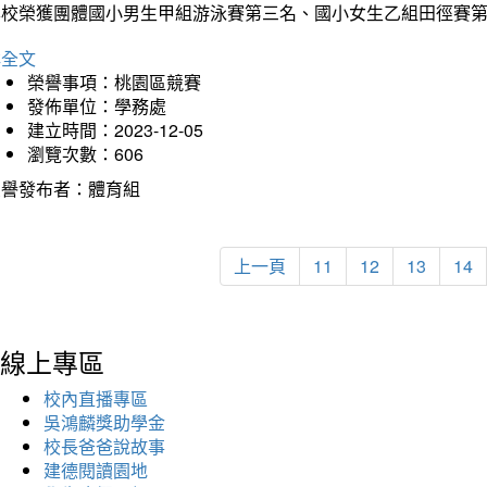
本校榮獲團體國小男生甲組游泳賽第三名、國小女生乙組田徑賽
詳全文
榮譽事項：桃園區競賽
發佈單位：學務處
建立時間：2023-12-05
瀏覽次數：606
榮譽發布者：體育組
上一頁
11
12
13
14
線上專區
校內直播專區
吳鴻麟獎助學金
校長爸爸說故事
建德閱讀園地