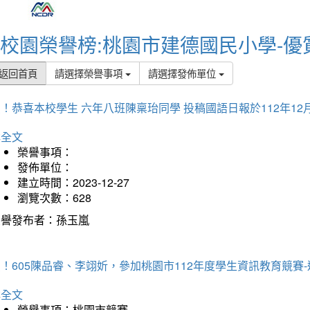
校園榮譽榜:桃園市建德國民小學-優
返回首頁
請選擇榮譽事項
請選擇發佈單位
！恭喜本校學生 六年八班陳稟珆同學 投稿國語日報於112年12
詳全文
榮譽事項：
發佈單位：
建立時間：2023-12-27
瀏覽次數：628
榮譽發布者：孫玉嵐
！605陳品睿、李翊妡，參加桃園市112年度學生資訊教育競賽
詳全文
榮譽事項：桃園市競賽