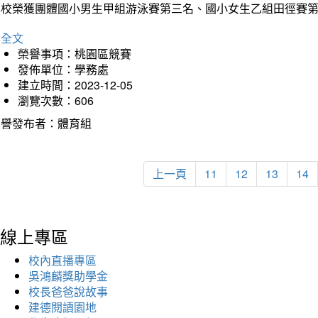
本校榮獲團體國小男生甲組游泳賽第三名、國小女生乙組田徑賽
詳全文
榮譽事項：桃園區競賽
發佈單位：學務處
建立時間：2023-12-05
瀏覽次數：606
榮譽發布者：體育組
上一頁
11
12
13
14
線上專區
校內直播專區
吳鴻麟獎助學金
校長爸爸說故事
建德閱讀園地