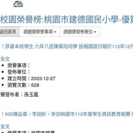
校園榮譽榜:桃園市建德國民小學-優
返回首頁
請選擇榮譽事項
請選擇發佈單位
！恭喜本校學生 六年八班陳稟珆同學 投稿國語日報於112年12
詳全文
榮譽事項：
發佈單位：
建立時間：2023-12-27
瀏覽次數：628
榮譽發布者：孫玉嵐
！605陳品睿、李翊妡，參加桃園市112年度學生資訊教育競賽
詳全文
榮譽事項：桃園市競賽