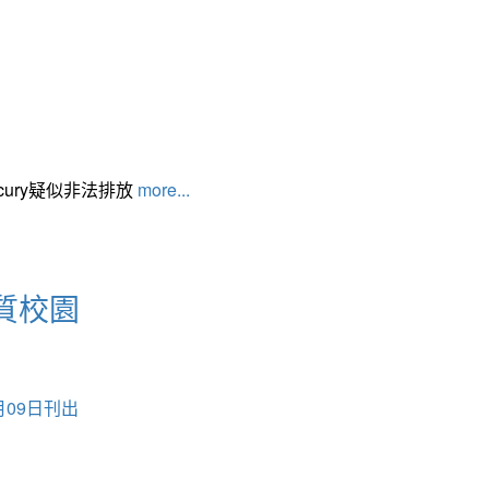
cury疑似非法排放
more...
質校園
月09日刊出