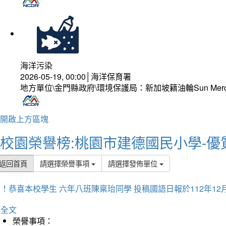
海洋污染
2026-05-19, 00:00│海洋保育署
地方單位\金門縣政府\環境保護局：新加坡籍油輪Sun Mer
開啟上方區塊
校園榮譽榜:桃園市建德國民小學-優
返回首頁
請選擇榮譽事項
請選擇發佈單位
！恭喜本校學生 六年八班陳稟珆同學 投稿國語日報於112年12
詳全文
榮譽事項：