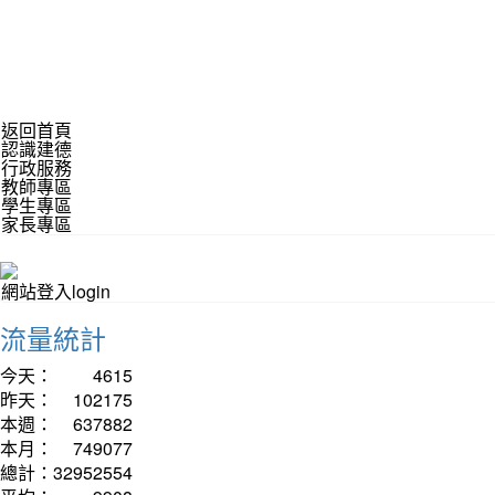
返回首頁
認識建德
行政服務
教師專區
學生專區
家長專區
網站登入login
流量統計
今天：
4615
昨天：
102175
本週：
637882
本月：
749077
總計：
32952554