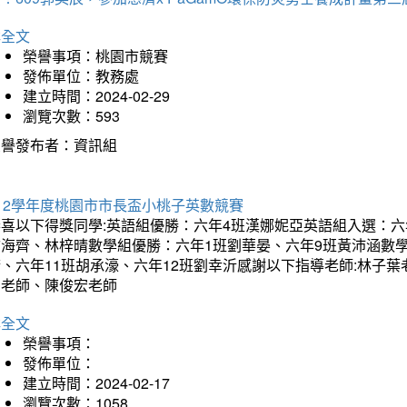
詳全文
榮譽事項：桃園市競賽
發佈單位：教務處
建立時間：2024-02-29
瀏覽次數：593
榮譽發布者：資訊組
12學年度桃園市市長盃小桃子英數競賽
恭喜以下得獎同學:英語組優勝：六年4班漢娜妮亞英語組入選：六
翁海齊、林梓晴數學組優勝：六年1班劉華晏、六年9班黃沛涵數學
晴、六年11班胡承濠、六年12班劉幸沂感謝以下指導老師:林子
如老師、陳俊宏老師
詳全文
榮譽事項：
發佈單位：
建立時間：2024-02-17
瀏覽次數：1058