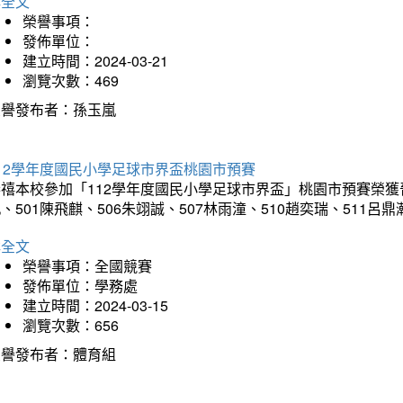
詳全文
榮譽事項：
發佈單位：
建立時間：2024-03-21
瀏覽次數：469
榮譽發布者：孫玉嵐
12學年度國民小學足球市界盃桃園市預賽
禧本校參加「112學年度國民小學足球市界盃」桃園市預賽榮獲晉級
、501陳飛麒、506朱翊誠、507林雨潼、510趙奕瑞、511呂
詳全文
榮譽事項：全國競賽
發佈單位：學務處
建立時間：2024-03-15
瀏覽次數：656
榮譽發布者：體育組