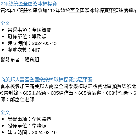
13年總統盃全國溜冰錦標賽
賀2年12班莊傑恩參加113年總統盃全國溜冰錦標賽榮獲速度過
詳全文
榮譽事項：全國競賽
發佈單位：學務處
建立時間：2024-03-15
瀏覽次數：467
榮譽發布者：體育組
三商美邦人壽盃全國樂樂棒球錦標賽北區預賽
喜本校參加三商美邦人壽盃全國樂樂棒球錦標賽北區預賽榮獲北區預
03詹制翰、605王品涵、605徐侑澤、605陳品睿、608李恒昕、
老師：鄭富仁老師
詳全文
榮譽事項：全國競賽
發佈單位：學務處
建立時間：2024-03-10