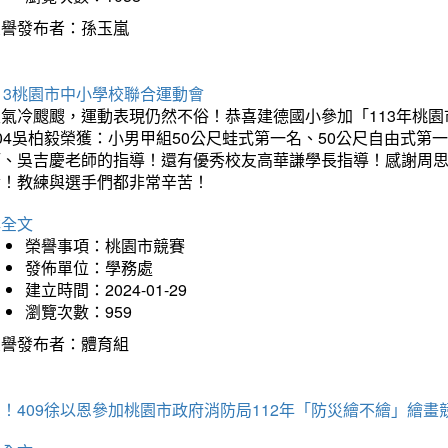
榮譽發布者：孫玉嵐
13桃園市中小學校聯合運動會
天氣冷颼颼，運動表現仍然不俗！恭喜建德國小參加「113年桃園
04吳柏毅榮獲：小男甲組50公尺蛙式第一名、50公尺自由式第
師、吳吉慶老師的指導！還有優秀校友高華謙學長指導！感謝周
冷！教練與選手們都非常辛苦！
詳全文
榮譽事項：桃園市競賽
發佈單位：學務處
建立時間：2024-01-29
瀏覽次數：959
榮譽發布者：體育組
！409徐以恩參加桃園市政府消防局112年「防災繪不繪」繪