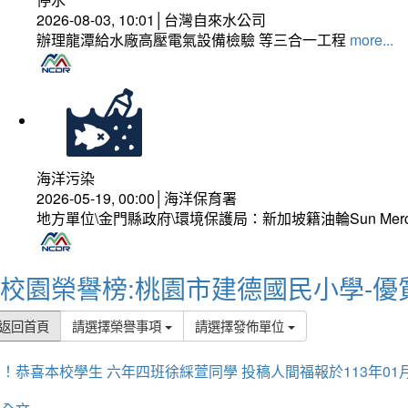
2026-08-03, 10:01│台灣自來水公司
辦理龍潭給水廠高壓電氣設備檢驗 等三合一工程
more...
海洋污染
2026-05-19, 00:00│海洋保育署
地方單位\金門縣政府\環境保護局：新加坡籍油輪Sun Mer
校園榮譽榜:桃園市建德國民小學-優
返回首頁
請選擇榮譽事項
請選擇發佈單位
！恭喜本校學生 六年四班徐綵萱同學 投稿人間福報於113年01