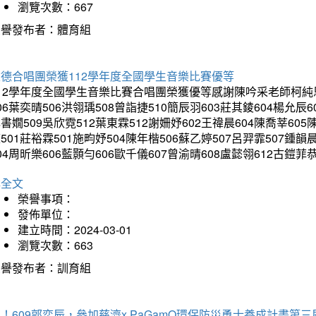
瀏覽次數：667
榮譽發布者：體育組
建德合唱團榮獲112學年度全國學生音樂比賽優等
12學年度全國學生音樂比賽合唱團榮獲優等感謝陳吟采老師柯純恩老
06葉奕晴506洪翎瑀508曾詣捷510簡辰羽603莊其錂604楊允辰6
書嫺509吳欣霓512葉東霖512謝姍妤602王禕晨604陳喬莘605
501莊裕霖501施畇妤504陳年楷506蘇乙婷507呂羿霏507鍾韻
04周昕樂606藍顥勻606歐千儀607曾渝晴608盧懿翎612古
詳全文
榮譽事項：
發佈單位：
建立時間：2024-03-01
瀏覽次數：663
榮譽發布者：訓育組
！609郭奕辰，參加慈濟x PaGamO環保防災勇士養成計畫第