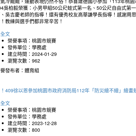
天氣冷颼颼，運動表現仍然不俗！恭喜建德國小參加「113年桃園
04吳柏毅榮獲：小男甲組50公尺蛙式第一名、50公尺自由式第
師、吳吉慶老師的指導！還有優秀校友高華謙學長指導！感謝周
冷！教練與選手們都非常辛苦！
詳全文
榮譽事項：桃園市競賽
發佈單位：學務處
建立時間：2024-01-29
瀏覽次數：962
榮譽發布者：體育組
！409徐以恩參加桃園市政府消防局112年「防災繪不繪」繪
詳全文
榮譽事項：桃園市競賽
發佈單位：學務處
建立時間：2023-12-28
瀏覽次數：800