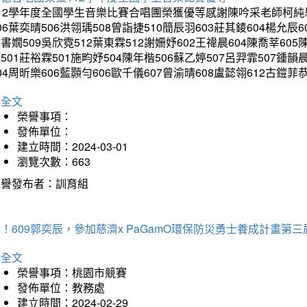
12學年度全國學生音樂比賽合唱團榮獲優等感謝陳吟采老師柯純恩老
06葉奕晴506洪翎瑀508曾詣捷510簡辰羽603莊其錂604楊允辰6
書嫺509吳欣霓512葉東霖512謝姍妤602王禕晨604陳喬莘605
501莊裕霖501施畇妤504陳年楷506蘇乙婷507呂羿霏507鍾韻
04周昕樂606藍顥勻606歐千儀607曾渝晴608盧懿翎612古
詳全文
榮譽事項：
發佈單位：
建立時間：2024-03-01
瀏覽次數：663
榮譽發布者：訓育組
！609郭奕辰，參加慈濟x PaGamO環保防災勇士養成計畫第
詳全文
榮譽事項：桃園市競賽
發佈單位：教務處
建立時間：2024-02-29