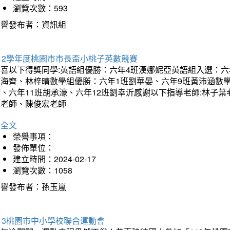
瀏覽次數：593
榮譽發布者：資訊組
12學年度桃園市市長盃小桃子英數競賽
恭喜以下得獎同學:英語組優勝：六年4班漢娜妮亞英語組入選：六
翁海齊、林梓晴數學組優勝：六年1班劉華晏、六年9班黃沛涵數學
晴、六年11班胡承濠、六年12班劉幸沂感謝以下指導老師:林子
如老師、陳俊宏老師
詳全文
榮譽事項：
發佈單位：
建立時間：2024-02-17
瀏覽次數：1058
榮譽發布者：孫玉嵐
13桃園市中小學校聯合運動會