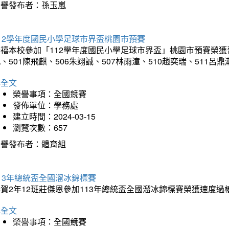
榮譽發布者：孫玉嵐
12學年度國民小學足球市界盃桃園市預賽
禧本校參加「112學年度國民小學足球市界盃」桃園市預賽榮獲晉級
、501陳飛麒、506朱翊誠、507林雨潼、510趙奕瑞、511呂
詳全文
榮譽事項：全國競賽
發佈單位：學務處
建立時間：2024-03-15
瀏覽次數：657
榮譽發布者：體育組
13年總統盃全國溜冰錦標賽
賀2年12班莊傑恩參加113年總統盃全國溜冰錦標賽榮獲速度過
詳全文
榮譽事項：全國競賽