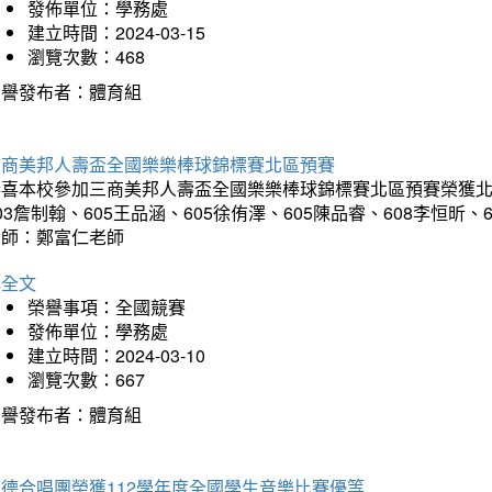
發佈單位：學務處
建立時間：2024-03-15
瀏覽次數：468
榮譽發布者：體育組
三商美邦人壽盃全國樂樂棒球錦標賽北區預賽
喜本校參加三商美邦人壽盃全國樂樂棒球錦標賽北區預賽榮獲北區預
03詹制翰、605王品涵、605徐侑澤、605陳品睿、608李恒昕、
老師：鄭富仁老師
詳全文
榮譽事項：全國競賽
發佈單位：學務處
建立時間：2024-03-10
瀏覽次數：667
榮譽發布者：體育組
建德合唱團榮獲112學年度全國學生音樂比賽優等