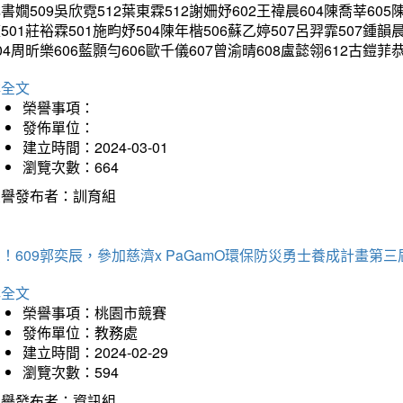
書嫺509吳欣霓512葉東霖512謝姍妤602王禕晨604陳喬莘605
501莊裕霖501施畇妤504陳年楷506蘇乙婷507呂羿霏507鍾韻
04周昕樂606藍顥勻606歐千儀607曾渝晴608盧懿翎612古
詳全文
榮譽事項：
發佈單位：
建立時間：2024-03-01
瀏覽次數：664
榮譽發布者：訓育組
！609郭奕辰，參加慈濟x PaGamO環保防災勇士養成計畫第
詳全文
榮譽事項：桃園市競賽
發佈單位：教務處
建立時間：2024-02-29
瀏覽次數：594
榮譽發布者：資訊組