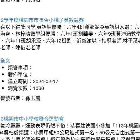
12學年度桃園市市長盃小桃子英數競賽
恭喜以下得獎同學:英語組優勝：六年4班漢娜妮亞英語組入選：六
翁海齊、林梓晴數學組優勝：六年1班劉華晏、六年9班黃沛涵數學
晴、六年11班胡承濠、六年12班劉幸沂感謝以下指導老師:林子
如老師、陳俊宏老師
詳全文
榮譽事項：
發佈單位：
建立時間：2024-02-17
瀏覽次數：1060
榮譽發布者：孫玉嵐
13桃園市中小學校聯合運動會
天氣冷颼颼，運動表現仍然不俗！恭喜建德國小參加「113年桃園
04吳柏毅榮獲：小男甲組50公尺蛙式第一名、50公尺自由式第
師、吳吉慶老師的指導！還有優秀校友高華謙學長指導！感謝周