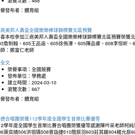
瀏覽次數：468
榮譽發布者：體育組
三商美邦人壽盃全國樂樂棒球錦標賽北區預賽
喜本校參加三商美邦人壽盃全國樂樂棒球錦標賽北區預賽榮獲北區預
03詹制翰、605王品涵、605徐侑澤、605陳品睿、608李恒昕、
老師：鄭富仁老師
詳全文
榮譽事項：全國競賽
發佈單位：學務處
建立時間：2024-03-10
瀏覽次數：667
榮譽發布者：體育組
建德合唱團榮獲112學年度全國學生音樂比賽優等
12學年度全國學生音樂比賽合唱團榮獲優等感謝陳吟采老師柯純恩老
06葉奕晴506洪翎瑀508曾詣捷510簡辰羽603莊其錂604楊允辰6