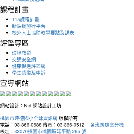
課程計畫
115課程計畫
新課綱施行平台
校外人士協助教學要點及課表
評鑑專區
環境教育
交通安全網
健康促進評鑑網
學生獎懲及申訴
宣導網站
網站設計：Neil網站設計工坊
桃園市建德國小全球資訊網
版權所有
電話：03-366-0688
傳真：03-366-0512
各班級處室分機
校址：
33070桃園市桃園區延平路 265 號