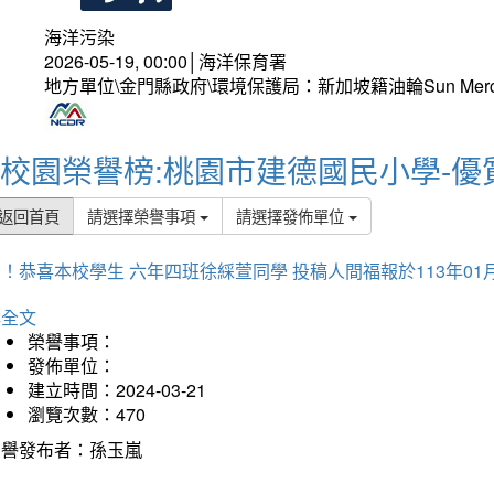
海洋污染
2026-05-19, 00:00│海洋保育署
地方單位\金門縣政府\環境保護局：新加坡籍油輪Sun Mer
校園榮譽榜:桃園市建德國民小學-優
返回首頁
請選擇榮譽事項
請選擇發佈單位
！恭喜本校學生 六年四班徐綵萱同學 投稿人間福報於113年01
詳全文
榮譽事項：
發佈單位：
建立時間：2024-03-21
瀏覽次數：470
榮譽發布者：孫玉嵐