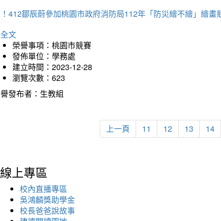
！412鄒辰蔚參加桃園市政府消防局112年「防災繪不繪」繪
詳全文
榮譽事項：桃園市競賽
發佈單位：學務處
建立時間：2023-12-28
瀏覽次數：623
榮譽發布者：生教組
上一頁
11
12
13
14
線上專區
校內直播專區
吳鴻麟獎助學金
校長爸爸說故事