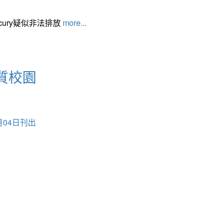
cury疑似非法排放
more...
質校園
月04日刊出