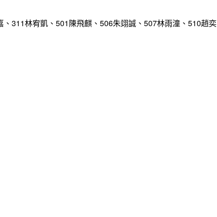
311林宥凱、501陳飛麒、506朱翊誠、507林雨潼、510趙奕