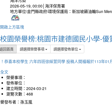
海洋污染
2026-05-19, 00:00│海洋保育署
地方單位\金門縣政府\環境保護局：新加坡籍油輪Sun Mer
開啟上方區塊
校園榮譽榜:桃園市建德國民小學-優
返回首頁
請選擇榮譽事項
請選擇發佈單位
！恭喜本校學生 六年四班徐綵萱同學 投稿人間福報於113年01
詳全文
榮譽事項：
發佈單位：
建立時間：2024-03-21
瀏覽次數：468
榮譽發布者：孫玉嵐