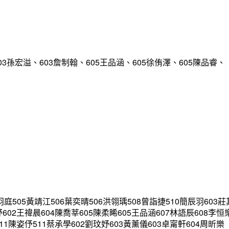
宏溢、603詹制翰、605王品涵、605徐侑澤、605陳品睿、
05黃靖江506葉奕晴506洪翎瑀508曾詣捷510簡辰羽603莊
妤602王禕晨604陳喬莘605陳柔睎605王品涵607林語辰608李恒
511陳姿伃511蔡承學602劉玟妤603黃薰儀603卓甯軒604周昕樂