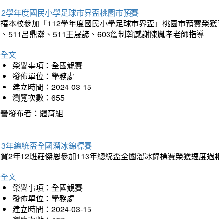
12學年度國民小學足球市界盃桃園市預賽
禧本校參加「112學年度國民小學足球市界盃」桃園市預賽榮獲晉級全
、511呂鼎瀚、511王晟諺、603詹制翰感謝陳胤孝老師指導
詳全文
榮譽事項：全國競賽
發佈單位：學務處
建立時間：2024-03-15
瀏覽次數：655
榮譽發布者：體育組
13年總統盃全國溜冰錦標賽
賀2年12班莊傑恩參加113年總統盃全國溜冰錦標賽榮獲速度過
詳全文
榮譽事項：全國競賽
發佈單位：學務處
建立時間：2024-03-15