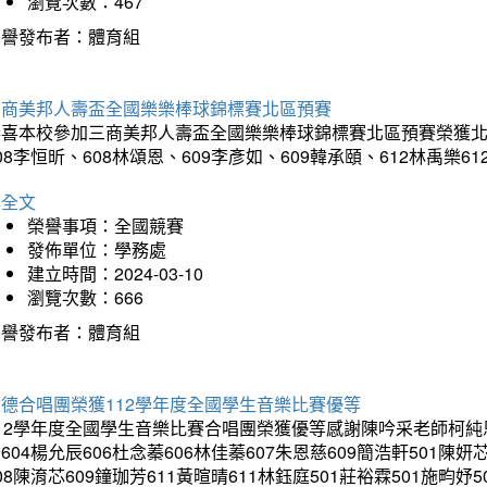
瀏覽次數：467
榮譽發布者：體育組
三商美邦人壽盃全國樂樂棒球錦標賽北區預賽
喜本校參加三商美邦人壽盃全國樂樂棒球錦標賽北區預賽榮獲北區預賽
08李恒昕、608林頌恩、609李彥如、609韓承頤、612林禹樂
詳全文
榮譽事項：全國競賽
發佈單位：學務處
建立時間：2024-03-10
瀏覽次數：666
榮譽發布者：體育組
建德合唱團榮獲112學年度全國學生音樂比賽優等
12學年度全國學生音樂比賽合唱團榮獲優等感謝陳吟采老師柯純恩老師
604楊允辰606杜念蓁606林佳蓁607朱恩慈609簡浩軒501陳妍
08陳淯芯609鐘珈芳611黃暄晴611林鈺庭501莊裕霖501施畇妤5