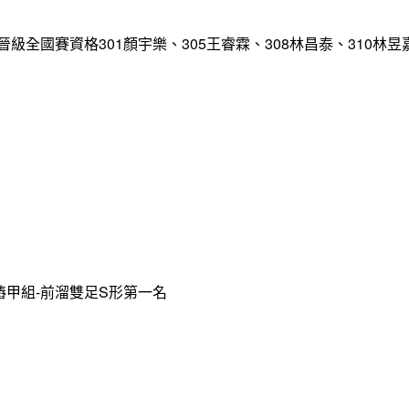
國賽資格301顏宇樂、305王睿霖、308林昌泰、310林昱嘉、
樁甲組-前溜雙足S形第一名