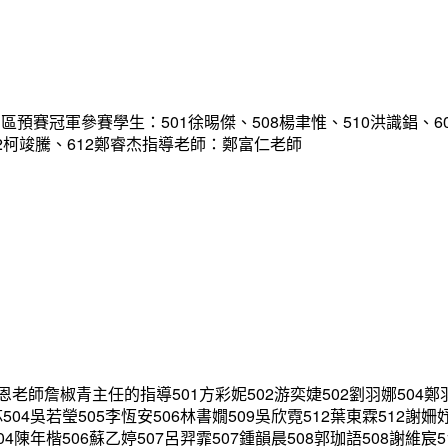
冠軍參賽學生：501徐晹傑、508楊聿惟、510洪識錩、603孫
612柯竣騰、612鄭睿杰指導老師：鄭富仁老師
詹椒青主任的指導501方彩妮502游奕婕502劉羽娜504鄭羽庭5
芯504吳若瑩505李恆安506林書嫺509吳欣霓512葉東霖512謝姍
04陳年楷506蘇乙婷507呂羿霏507鍾韻晨508郭珈語508謝維宸