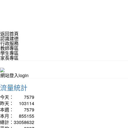
返回首頁
認識建德
行政服務
教師專區
學生專區
家長專區
網站登入login
流量統計
今天：
7579
昨天：
103114
本週：
7579
本月：
855155
總計：
33058632