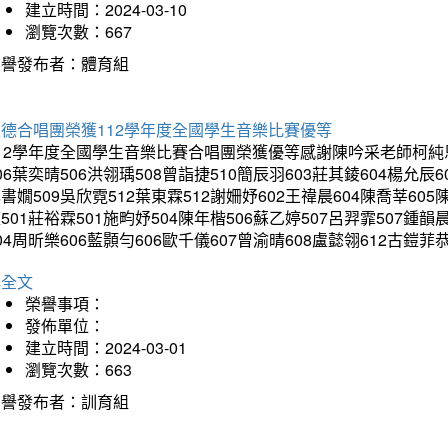
建立時間：2024-03-10
瀏覽次數：667
榮譽發布者：體育組
建德合唱團榮獲112學年度全國學生音樂比賽優等
12學年度全國學生音樂比賽合唱團榮獲優等感謝陳吟采老師柯純恩老
06葉奕晴506洪翎瑀508曾詣捷510簡辰羽603莊其錂604楊允辰6
書嫺509吳欣霓512葉東霖512謝姍妤602王禕晨604陳喬莘605
501莊裕霖501施畇妤504陳年楷506蘇乙婷507呂羿霏507鍾韻
04周昕樂606藍顥勻606歐千儀607曾渝晴608盧懿翎612古
詳全文
榮譽事項：
發佈單位：
建立時間：2024-03-01
瀏覽次數：663
榮譽發布者：訓育組