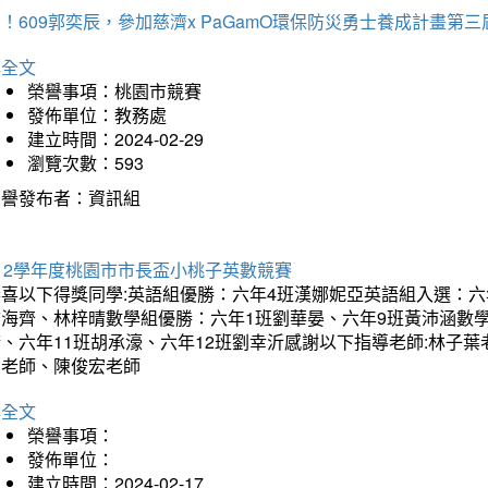
！609郭奕辰，參加慈濟x PaGamO環保防災勇士養成計畫第
詳全文
榮譽事項：桃園市競賽
發佈單位：教務處
建立時間：2024-02-29
瀏覽次數：593
榮譽發布者：資訊組
12學年度桃園市市長盃小桃子英數競賽
恭喜以下得獎同學:英語組優勝：六年4班漢娜妮亞英語組入選：六
翁海齊、林梓晴數學組優勝：六年1班劉華晏、六年9班黃沛涵數學
晴、六年11班胡承濠、六年12班劉幸沂感謝以下指導老師:林子
如老師、陳俊宏老師
詳全文
榮譽事項：
發佈單位：
建立時間：2024-02-17