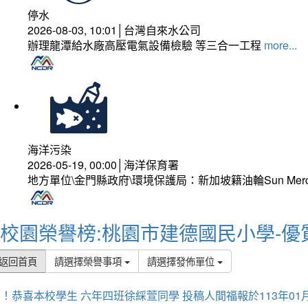
停水
2026-08-03, 10:01│台灣自來水公司
辦理龍潭給水廠高壓電氣設備檢驗 等三合一工程
more...
海洋污染
2026-05-19, 00:00│海洋保育署
地方單位\金門縣政府\環境保護局：新加坡籍油輪Sun Mer
校園榮譽榜:桃園市建德國民小學-優
返回首頁
請選擇榮譽事項
請選擇發佈單位
！恭喜本校學生 六年四班徐綵萱同學 投稿人間福報於113年01