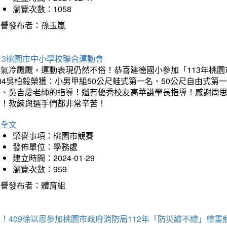
瀏覽次數：1058
榮譽發布者：孫玉嵐
13桃園市中小學校聯合運動會
天氣冷颼颼，運動表現仍然不俗！恭喜建德國小參加「113年桃園
04吳柏毅榮獲：小男甲組50公尺蛙式第一名、50公尺自由式第
師、吳吉慶老師的指導！還有優秀校友高華謙學長指導！感謝周
冷！教練與選手們都非常辛苦！
詳全文
榮譽事項：桃園市競賽
發佈單位：學務處
建立時間：2024-01-29
瀏覽次數：959
榮譽發布者：體育組
！409徐以恩參加桃園市政府消防局112年「防災繪不繪」繪