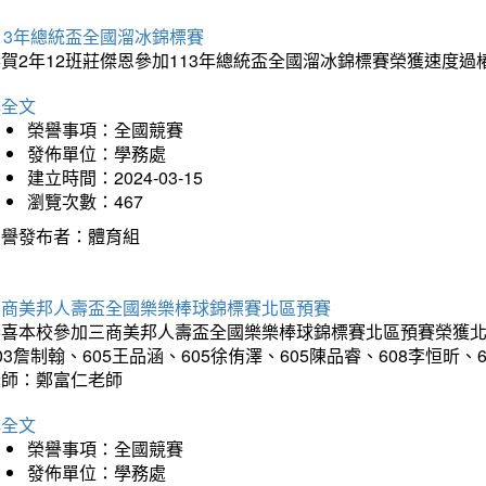
13年總統盃全國溜冰錦標賽
賀2年12班莊傑恩參加113年總統盃全國溜冰錦標賽榮獲速度過
詳全文
榮譽事項：全國競賽
發佈單位：學務處
建立時間：2024-03-15
瀏覽次數：467
榮譽發布者：體育組
三商美邦人壽盃全國樂樂棒球錦標賽北區預賽
喜本校參加三商美邦人壽盃全國樂樂棒球錦標賽北區預賽榮獲北區預
03詹制翰、605王品涵、605徐侑澤、605陳品睿、608李恒昕、
老師：鄭富仁老師
詳全文
榮譽事項：全國競賽
發佈單位：學務處