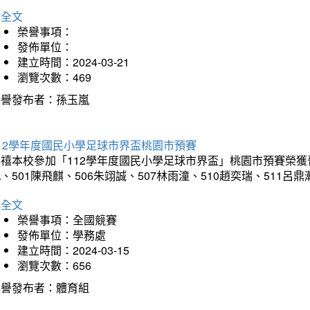
詳全文
榮譽事項：
發佈單位：
建立時間：2024-03-21
瀏覽次數：469
榮譽發布者：孫玉嵐
12學年度國民小學足球市界盃桃園市預賽
禧本校參加「112學年度國民小學足球市界盃」桃園市預賽榮獲晉級
、501陳飛麒、506朱翊誠、507林雨潼、510趙奕瑞、511呂
詳全文
榮譽事項：全國競賽
發佈單位：學務處
建立時間：2024-03-15
瀏覽次數：656
榮譽發布者：體育組