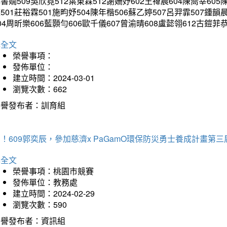
書嫺509吳欣霓512葉東霖512謝姍妤602王禕晨604陳喬莘605
501莊裕霖501施畇妤504陳年楷506蘇乙婷507呂羿霏507鍾韻
04周昕樂606藍顥勻606歐千儀607曾渝晴608盧懿翎612古
詳全文
榮譽事項：
發佈單位：
建立時間：2024-03-01
瀏覽次數：662
榮譽發布者：訓育組
！609郭奕辰，參加慈濟x PaGamO環保防災勇士養成計畫第
詳全文
榮譽事項：桃園市競賽
發佈單位：教務處
建立時間：2024-02-29
瀏覽次數：590
榮譽發布者：資訊組