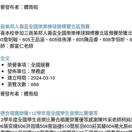
榮譽發布者：體育組
三商美邦人壽盃全國樂樂棒球錦標賽北區預賽
喜本校參加三商美邦人壽盃全國樂樂棒球錦標賽北區預賽榮獲北區預
03詹制翰、605王品涵、605徐侑澤、605陳品睿、608李恒昕、
老師：鄭富仁老師
詳全文
榮譽事項：全國競賽
發佈單位：學務處
建立時間：2024-03-10
瀏覽次數：666
榮譽發布者：體育組
建德合唱團榮獲112學年度全國學生音樂比賽優等
12學年度全國學生音樂比賽合唱團榮獲優等感謝陳吟采老師柯純恩老
06葉奕晴506洪翎瑀508曾詣捷510簡辰羽603莊其錂604楊允辰6