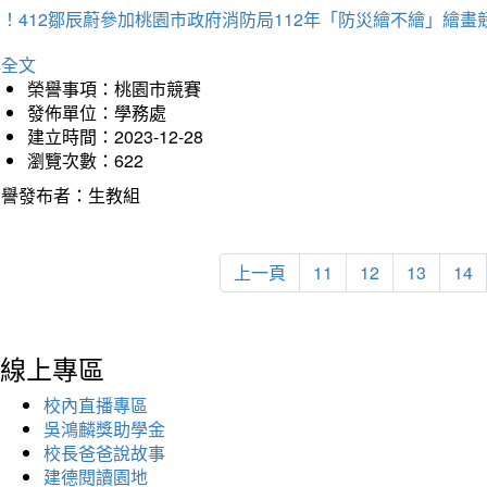
！412鄒辰蔚參加桃園市政府消防局112年「防災繪不繪」繪
詳全文
榮譽事項：桃園市競賽
發佈單位：學務處
建立時間：2023-12-28
瀏覽次數：622
榮譽發布者：生教組
上一頁
11
12
13
14
線上專區
校內直播專區
吳鴻麟獎助學金
校長爸爸說故事
建德閱讀園地