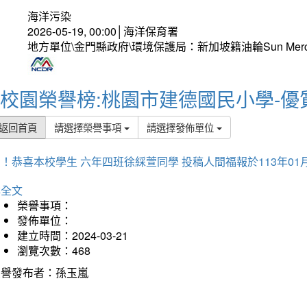
海洋污染
2026-05-19, 00:00│海洋保育署
地方單位\金門縣政府\環境保護局：新加坡籍油輪Sun Mer
校園榮譽榜:桃園市建德國民小學-優
返回首頁
請選擇榮譽事項
請選擇發佈單位
！恭喜本校學生 六年四班徐綵萱同學 投稿人間福報於113年01
詳全文
榮譽事項：
發佈單位：
建立時間：2024-03-21
瀏覽次數：468
榮譽發布者：孫玉嵐