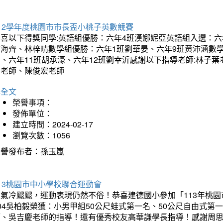
12學年度桃園市市長盃小桃子英數競賽
恭喜以下得獎同學:英語組優勝：六年4班漢娜妮亞英語組入選：六
翁海齊、林梓晴數學組優勝：六年1班劉華晏、六年9班黃沛涵數學
晴、六年11班胡承濠、六年12班劉幸沂感謝以下指導老師:林子
如老師、陳俊宏老師
詳全文
榮譽事項：
發佈單位：
建立時間：2024-02-17
瀏覽次數：1056
榮譽發布者：孫玉嵐
13桃園市中小學校聯合運動會
天氣冷颼颼，運動表現仍然不俗！恭喜建德國小參加「113年桃園
04吳柏毅榮獲：小男甲組50公尺蛙式第一名、50公尺自由式第
師、吳吉慶老師的指導！還有優秀校友高華謙學長指導！感謝周