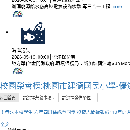
辦理龍潭給水廠高壓電氣設備檢驗 等三合一工程
more...
海洋污染
2026-05-19, 00:00│海洋保育署
地方單位\金門縣政府\環境保護局：新加坡籍油輪Sun Mer
校園榮譽榜:桃園市建德國民小學-優
返回首頁
請選擇榮譽事項
請選擇發佈單位
！恭喜本校學生 六年四班徐綵萱同學 投稿人間福報於113年01
詳全文