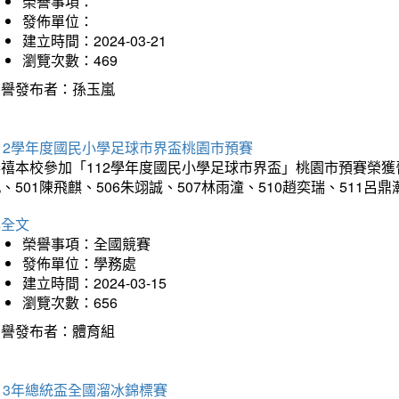
榮譽事項：
發佈單位：
建立時間：2024-03-21
瀏覽次數：469
榮譽發布者：孫玉嵐
12學年度國民小學足球市界盃桃園市預賽
禧本校參加「112學年度國民小學足球市界盃」桃園市預賽榮獲晉級
、501陳飛麒、506朱翊誠、507林雨潼、510趙奕瑞、511呂
詳全文
榮譽事項：全國競賽
發佈單位：學務處
建立時間：2024-03-15
瀏覽次數：656
榮譽發布者：體育組
13年總統盃全國溜冰錦標賽