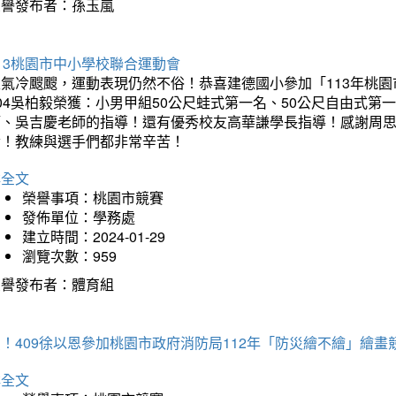
榮譽發布者：孫玉嵐
13桃園市中小學校聯合運動會
天氣冷颼颼，運動表現仍然不俗！恭喜建德國小參加「113年桃園
04吳柏毅榮獲：小男甲組50公尺蛙式第一名、50公尺自由式第
師、吳吉慶老師的指導！還有優秀校友高華謙學長指導！感謝周
冷！教練與選手們都非常辛苦！
詳全文
榮譽事項：桃園市競賽
發佈單位：學務處
建立時間：2024-01-29
瀏覽次數：959
榮譽發布者：體育組
！409徐以恩參加桃園市政府消防局112年「防災繪不繪」繪
詳全文