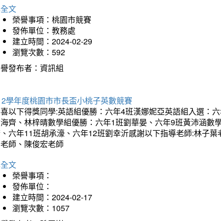
詳全文
榮譽事項：桃園市競賽
發佈單位：教務處
建立時間：2024-02-29
瀏覽次數：592
榮譽發布者：資訊組
12學年度桃園市市長盃小桃子英數競賽
恭喜以下得獎同學:英語組優勝：六年4班漢娜妮亞英語組入選：六
翁海齊、林梓晴數學組優勝：六年1班劉華晏、六年9班黃沛涵數學
晴、六年11班胡承濠、六年12班劉幸沂感謝以下指導老師:林子
如老師、陳俊宏老師
詳全文
榮譽事項：
發佈單位：
建立時間：2024-02-17
瀏覽次數：1057