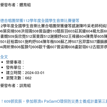
榮譽發布者：體育組
建德合唱團榮獲112學年度全國學生音樂比賽優等
12學年度全國學生音樂比賽合唱團榮獲優等感謝陳吟采老師柯純恩老
06葉奕晴506洪翎瑀508曾詣捷510簡辰羽603莊其錂604楊允辰6
書嫺509吳欣霓512葉東霖512謝姍妤602王禕晨604陳喬莘605
501莊裕霖501施畇妤504陳年楷506蘇乙婷507呂羿霏507鍾韻
04周昕樂606藍顥勻606歐千儀607曾渝晴608盧懿翎612古
詳全文
榮譽事項：
發佈單位：
建立時間：2024-03-01
瀏覽次數：662
榮譽發布者：訓育組
！609郭奕辰，參加慈濟x PaGamO環保防災勇士養成計畫第