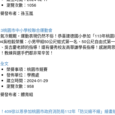
瀏覽次數：1056
榮譽發布者：孫玉嵐
13桃園市中小學校聯合運動會
天氣冷颼颼，運動表現仍然不俗！恭喜建德國小參加「113年桃園
04吳柏毅榮獲：小男甲組50公尺蛙式第一名、50公尺自由式第
師、吳吉慶老師的指導！還有優秀校友高華謙學長指導！感謝周
冷！教練與選手們都非常辛苦！
詳全文
榮譽事項：桃園市競賽
發佈單位：學務處
建立時間：2024-01-29
瀏覽次數：958
榮譽發布者：體育組
！409徐以恩參加桃園市政府消防局112年「防災繪不繪」繪