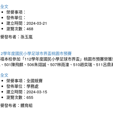
詳全文
榮譽事項：
發佈單位：
建立時間：2024-03-21
瀏覽次數：468
榮譽發布者：孫玉嵐
12學年度國民小學足球市界盃桃園市預賽
禧本校參加「112學年度國民小學足球市界盃」桃園市預賽榮獲晉級
、501陳飛麒、506朱翊誠、507林雨潼、510趙奕瑞、511呂
詳全文
榮譽事項：全國競賽
發佈單位：學務處
建立時間：2024-03-15
瀏覽次數：655
榮譽發布者：體育組