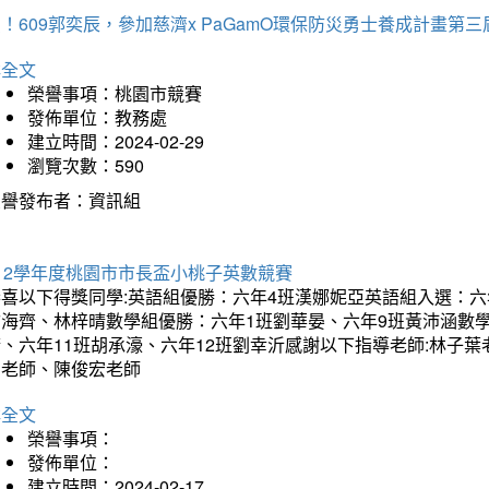
！609郭奕辰，參加慈濟x PaGamO環保防災勇士養成計畫第
詳全文
榮譽事項：桃園市競賽
發佈單位：教務處
建立時間：2024-02-29
瀏覽次數：590
榮譽發布者：資訊組
12學年度桃園市市長盃小桃子英數競賽
恭喜以下得獎同學:英語組優勝：六年4班漢娜妮亞英語組入選：六
翁海齊、林梓晴數學組優勝：六年1班劉華晏、六年9班黃沛涵數學
晴、六年11班胡承濠、六年12班劉幸沂感謝以下指導老師:林子
如老師、陳俊宏老師
詳全文
榮譽事項：
發佈單位：
建立時間：2024-02-17