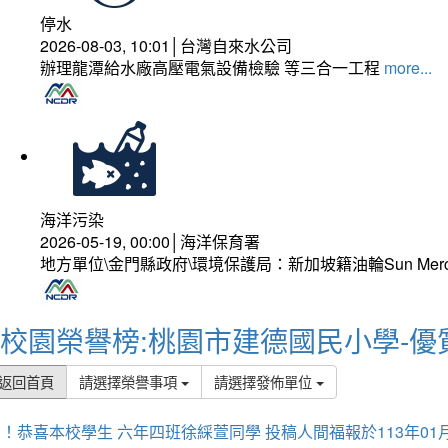
停水
2026-08-03, 10:01│台灣自來水公司
辦理龍潭給水廠高壓電氣設備檢驗 等三合一工程
more...
海洋污染
2026-05-19, 00:00│海洋保育署
地方單位\金門縣政府\環境保護局：新加坡籍油輪Sun Mer
校園榮譽榜:桃園市建德國民小學-優
返回首頁
請選擇榮譽事項
請選擇發佈單位
！恭喜本校學生 六年四班徐綵萱同學 投稿人間福報於113年01