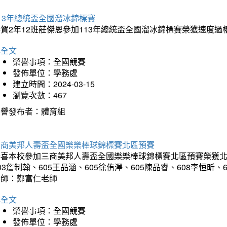
13年總統盃全國溜冰錦標賽
賀2年12班莊傑恩參加113年總統盃全國溜冰錦標賽榮獲速度過
詳全文
榮譽事項：全國競賽
發佈單位：學務處
建立時間：2024-03-15
瀏覽次數：467
榮譽發布者：體育組
三商美邦人壽盃全國樂樂棒球錦標賽北區預賽
喜本校參加三商美邦人壽盃全國樂樂棒球錦標賽北區預賽榮獲北區預
03詹制翰、605王品涵、605徐侑澤、605陳品睿、608李恒昕、
老師：鄭富仁老師
詳全文
榮譽事項：全國競賽
發佈單位：學務處