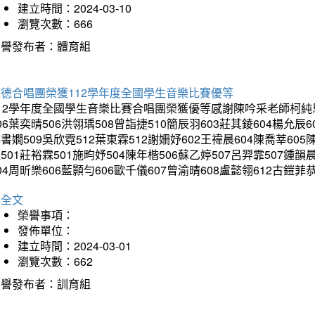
建立時間：2024-03-10
瀏覽次數：666
榮譽發布者：體育組
建德合唱團榮獲112學年度全國學生音樂比賽優等
12學年度全國學生音樂比賽合唱團榮獲優等感謝陳吟采老師柯純恩老
06葉奕晴506洪翎瑀508曾詣捷510簡辰羽603莊其錂604楊允辰6
書嫺509吳欣霓512葉東霖512謝姍妤602王禕晨604陳喬莘605
501莊裕霖501施畇妤504陳年楷506蘇乙婷507呂羿霏507鍾韻
04周昕樂606藍顥勻606歐千儀607曾渝晴608盧懿翎612古
詳全文
榮譽事項：
發佈單位：
建立時間：2024-03-01
瀏覽次數：662
榮譽發布者：訓育組