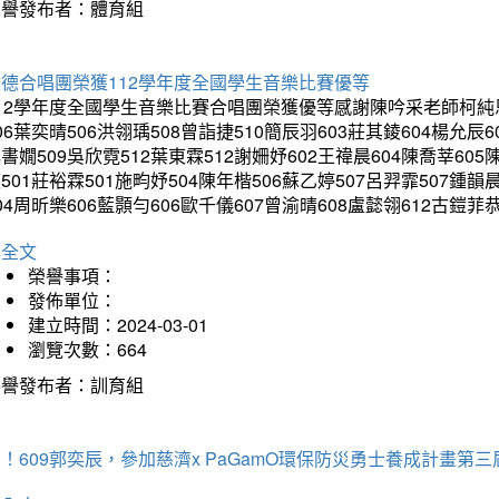
榮譽發布者：體育組
建德合唱團榮獲112學年度全國學生音樂比賽優等
12學年度全國學生音樂比賽合唱團榮獲優等感謝陳吟采老師柯純恩老
06葉奕晴506洪翎瑀508曾詣捷510簡辰羽603莊其錂604楊允辰6
書嫺509吳欣霓512葉東霖512謝姍妤602王禕晨604陳喬莘605
501莊裕霖501施畇妤504陳年楷506蘇乙婷507呂羿霏507鍾韻
04周昕樂606藍顥勻606歐千儀607曾渝晴608盧懿翎612古
詳全文
榮譽事項：
發佈單位：
建立時間：2024-03-01
瀏覽次數：664
榮譽發布者：訓育組
！609郭奕辰，參加慈濟x PaGamO環保防災勇士養成計畫第