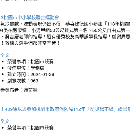
13桃園市中小學校聯合運動會
天氣冷颼颼，運動表現仍然不俗！恭喜建德國小參加「113年桃園
04吳柏毅榮獲：小男甲組50公尺蛙式第一名、50公尺自由式第
師、吳吉慶老師的指導！還有優秀校友高華謙學長指導！感謝周
冷！教練與選手們都非常辛苦！
詳全文
榮譽事項：桃園市競賽
發佈單位：學務處
建立時間：2024-01-29
瀏覽次數：963
榮譽發布者：體育組
！409徐以恩參加桃園市政府消防局112年「防災繪不繪」繪
詳全文
榮譽事項：桃園市競賽