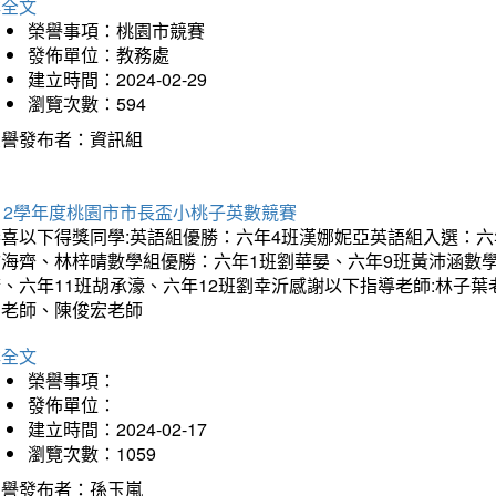
詳全文
榮譽事項：桃園市競賽
發佈單位：教務處
建立時間：2024-02-29
瀏覽次數：594
榮譽發布者：資訊組
12學年度桃園市市長盃小桃子英數競賽
恭喜以下得獎同學:英語組優勝：六年4班漢娜妮亞英語組入選：六
翁海齊、林梓晴數學組優勝：六年1班劉華晏、六年9班黃沛涵數學
晴、六年11班胡承濠、六年12班劉幸沂感謝以下指導老師:林子
如老師、陳俊宏老師
詳全文
榮譽事項：
發佈單位：
建立時間：2024-02-17
瀏覽次數：1059
榮譽發布者：孫玉嵐