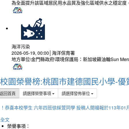
為全面提升該區域居民用水品質及強化區域供水之穩定度
海洋污染
2026-05-19, 00:00│海洋保育署
地方單位\金門縣政府\環境保護局：新加坡籍油輪Sun Mer
校園榮譽榜:桃園市建德國民小學-優
返回首頁
請選擇榮譽事項
請選擇發佈單位
！恭喜本校學生 六年四班徐綵萱同學 投稿人間福報於113年01
詳全文
榮譽事項：