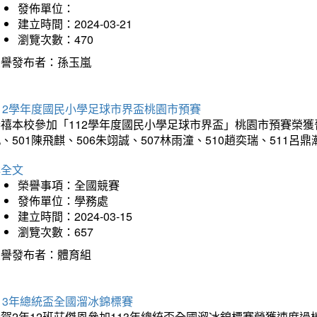
發佈單位：
建立時間：2024-03-21
瀏覽次數：470
榮譽發布者：孫玉嵐
12學年度國民小學足球市界盃桃園市預賽
禧本校參加「112學年度國民小學足球市界盃」桃園市預賽榮獲晉級
、501陳飛麒、506朱翊誠、507林雨潼、510趙奕瑞、511呂
詳全文
榮譽事項：全國競賽
發佈單位：學務處
建立時間：2024-03-15
瀏覽次數：657
榮譽發布者：體育組
13年總統盃全國溜冰錦標賽
賀2年12班莊傑恩參加113年總統盃全國溜冰錦標賽榮獲速度過