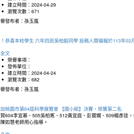
建立時間：2024-04-29
瀏覽次數：671
榮譽發布者：孫玉嵐
！恭喜本校學生 六年四班吳柏毅同學 投稿人間福報於113年02
詳全文
榮譽事項：
發佈單位：
建立時間：2024-04-24
瀏覽次數：682
榮譽發布者：孫玉嵐
參加桃園市第64屆科學展覽會 【國小組】決賽，榮獲第二名
賀604李宜蓁、505吳柏寯、512黃宜庭、彭寶嫻、509楊
和陳如慧老師用心指導。