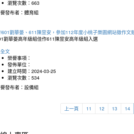
瀏覽次數：663
榮譽發布者：體育組
!601劉華晏、611陳昱安，參加112年度小桃子樂園網站徵作文
01劉華晏高年級組佳作611陳昱安高年級組入選
詳全文
榮譽事項：
發佈單位：
建立時間：2024-03-25
瀏覽次數：534
榮譽發布者：設備組
上一頁
11
12
13
14