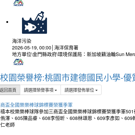
海洋污染
2026-05-19, 00:00│海洋保育署
地方單位\金門縣政府\環境保護局：新加坡籍油輪Sun Mer
校園榮譽榜:桃園市建德國民小學-優
返回首頁
請選擇榮譽事項
請選擇發佈單位
三商盃全國樂樂棒球錦標賽榮獲季軍
禧本校樂樂棒球隊參加三商盃全國樂樂棒球錦標賽榮獲季軍501徐晹傑
侑澤、605陳品睿、608李恒昕、608林頌恩、609李彥如、60
富仁老師