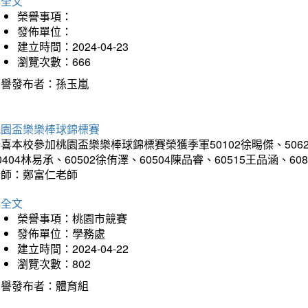
詳全文
榮譽事項：
發佈單位：
建立時間：2024-04-23
瀏覽次數：666
榮譽發布者：孫玉嵐
桃園盃樂樂棒球錦標賽
喜本校參加桃園盃樂樂棒球錦標賽榮獲季軍50102徐晹傑、50624徐
0404林易承、60502徐侑澤、60504陳品睿、60515王品涵、60
老師：鄭富仁老師
詳全文
榮譽事項：桃園市競賽
發佈單位：學務處
建立時間：2024-04-22
瀏覽次數：802
榮譽發布者：體育組