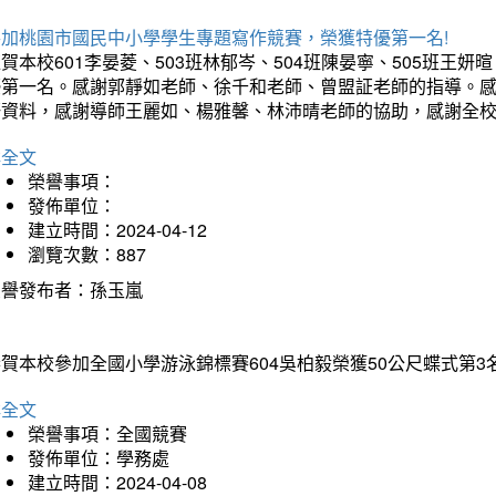
參加桃園市國民中小學學生專題寫作競賽，榮獲特優第一名!
賀本校601李晏菱、503班林郁岑、504班陳晏寧、505班王
優第一名。感謝郭靜如老師、徐千和老師、曾盟証老師的指導。
野資料，感謝導師王麗如、楊雅馨、林沛晴老師的協助，感謝全
詳全文
榮譽事項：
發佈單位：
建立時間：2024-04-12
瀏覽次數：887
榮譽發布者：孫玉嵐
賀本校參加全國小學游泳錦標賽604吳柏毅榮獲50公尺蝶式第3名
詳全文
榮譽事項：全國競賽
發佈單位：學務處
建立時間：2024-04-08