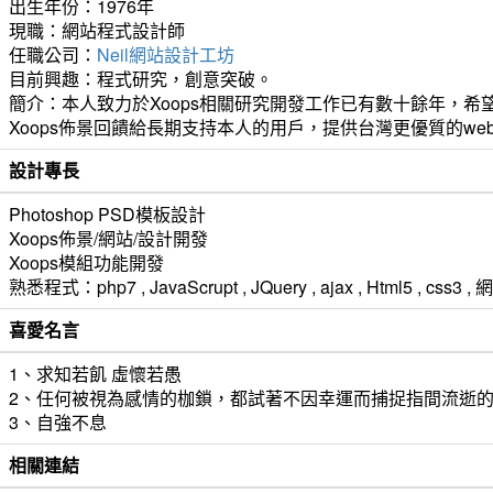
出生年份：1976年
現職：網站程式設計師
任職公司：
Neil網站設計工坊
目前興趣：程式研究，創意突破。
簡介：本人致力於Xoops相關研究開發工作已有數十餘年，希望
Xoops佈景回饋給長期支持本人的用戶，提供台灣更優質的we
設計專長
Photoshop PSD模板設計
Xoops佈景/網站/設計開發
Xoops模組功能開發
熟悉程式：php7 , JavaScrupt , JQuery , ajax , Html5 ,
喜愛名言
1、求知若飢 虛懷若愚
2、任何被視為感情的枷鎖，都試著不因幸運而捕捉指間流逝
3、自強不息
相關連結