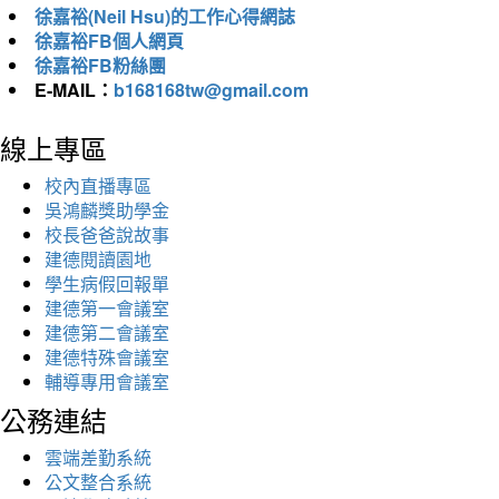
徐嘉裕(Neil Hsu)的工作心得網誌
徐嘉裕FB個人網頁
徐嘉裕FB粉絲團
E-MAIL：
b168168tw@gmail.com
線上專區
校內直播專區
吳鴻麟獎助學金
校長爸爸說故事
建德閱讀園地
學生病假回報單
建德第一會議室
建德第二會議室
建德特殊會議室
輔導專用會議室
公務連結
雲端差勤系統
公文整合系統