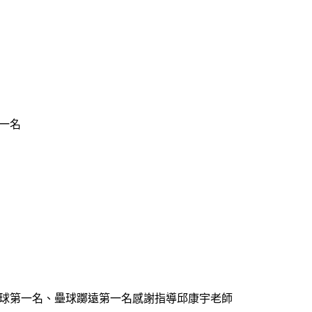
第一名
鉛球第一名、壘球躑遠第一名感謝指導邱康宇老師