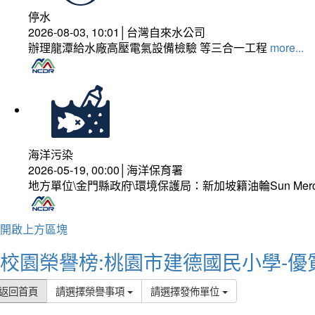
停水
2026-08-03, 10:01│台灣自來水公司
辦理龍潭給水廠高壓電氣設備檢驗 等三合一工程
more...
海洋污染
2026-05-19, 00:00│海洋保育署
地方單位\金門縣政府\環境保護局：新加坡籍油輪Sun Mer
開啟上方區塊
校園榮譽榜:桃園市建德國民小學-優
返回首頁
請選擇榮譽事項
請選擇發佈單位