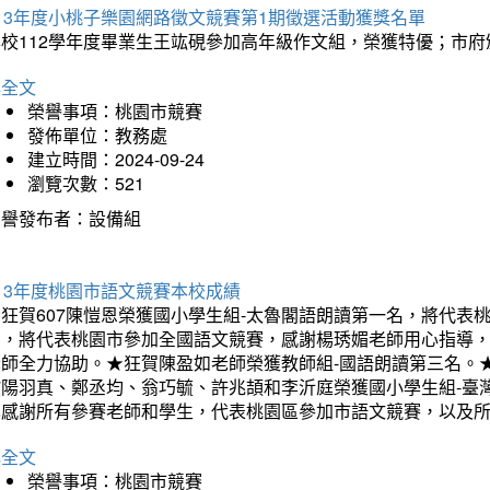
13年度小桃子樂園網路徵文競賽第1期徵選活動獲獎名單
本校112學年度畢業生王竑硯參加高年級作文組，榮獲特優；市
詳全文
榮譽事項：桃園市競賽
發佈單位：教務處
建立時間：2024-09-24
瀏覽次數：521
榮譽發布者：設備組
13年度桃園市語文競賽本校成績
★狂賀607陳愷恩榮獲國小學生組-太魯閣語朗讀第一名，將代表
名，將代表桃園市參加全國語文競賽，感謝楊琇媚老師用心指導，
老師全力協助。★狂賀陳盈如老師榮獲教師組-國語朗讀第三名。★
歐陽羽真、鄭丞均、翁巧毓、許兆頡和李沂庭榮獲國小學生組-臺
也感謝所有參賽老師和學生，代表桃園區參加市語文競賽，以及
詳全文
榮譽事項：桃園市競賽