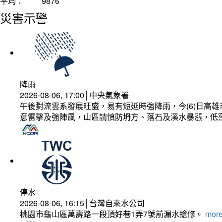
平均：
9876
災害示警
降雨
2026-08-06, 17:00│中央氣象署
午後對流雲系發展旺盛，易有短延時強降雨，今(6)日高
意雷擊及強陣風，山區請慎防坍方、落石及溪水暴漲，低
停水
2026-08-06, 16:15│台灣自來水公司
桃園市龜山區萬壽路一段頂好巷1弄7號前漏水搶修。
more