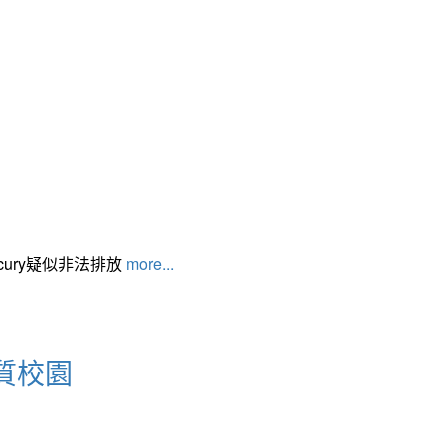
cury疑似非法排放
more...
質校園