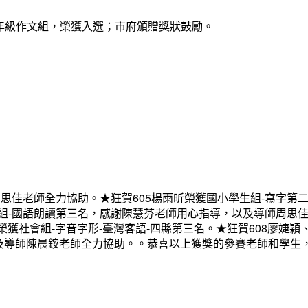
高年級作文組，榮獲入選；市府頒贈獎狀鼓勵。
思佳老師全力協助。★狂賀605楊雨昕榮獲國小學生組-寫字第
組-國語朗讀第三名，感謝陳慧芬老師用心指導，以及導師周思
社會組-字音字形-臺灣客語-四縣第三名。★狂賀608廖婕穎
及導師陳晨銨老師全力協助。。恭喜以上獲獎的參賽老師和學生