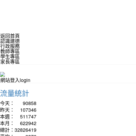
返回首頁
認識建德
行政服務
教師專區
學生專區
家長專區
網站登入login
流量統計
今天：
90858
昨天：
107346
本週：
511747
本月：
622942
總計：
32826419