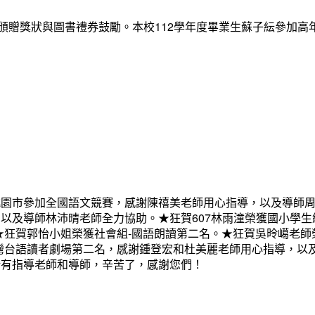
府頒贈獎狀與圖書禮券鼓勵。本校112學年度畢業生蘇子紜參加
桃園市參加全國語文競賽，感謝陳禧美老師用心指導，以及導師周
以及導師林沛晴老師全力協助。★狂賀607林雨潼榮獲國小學生
狂賀郭怡小姐榮獲社會組-國語朗讀第二名。★狂賀吳昤嶱老師榮獲
灣台語讀者劇場第二名，感謝鍾登宏和杜美麗老師用心指導，以
所有指導老師和導師，辛苦了，感謝您們！