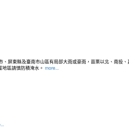
雄市、屏東縣及臺南市山區有局部大雨或豪雨，苗栗以北、南投
窪地區請慎防積淹水。
more...
...