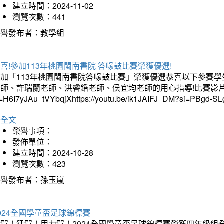
建立時間：2024-11-02
瀏覽次數：441
榮譽發布者：教學組
喜!參加113年桃園閩南書院 答喙鼓比賽榮獲優選!
加「113年桃園閩南書院答喙鼓比賽」榮獲優選恭喜以下參賽學生:4
師、許瑞蘭老師、洪睿錉老師、侯宜均老師的用心指導!比賽影片:https://
i=H6I7yJAu_tVYbqjXhttps://youtu.be/ik1JAIFJ_DM?si=PBgd-S
詳全文
榮譽事項：
發佈單位：
建立時間：2024-10-28
瀏覽次數：423
榮譽發布者：孫玉嵐
024全國學童盃足球錦標賽
賀！猛賀！用力賀！2024全國學童盃足球錦標賽榮獲四年級組全國