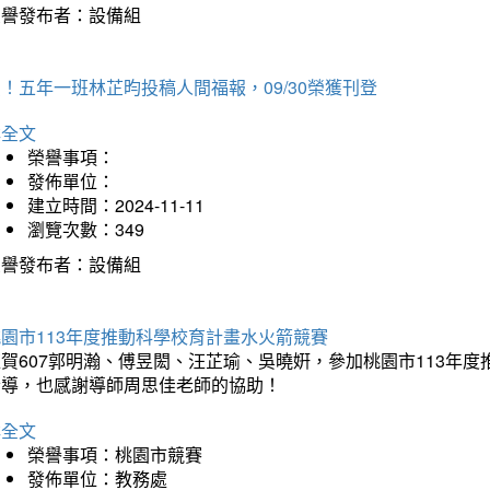
榮譽發布者：設備組
！五年一班林芷昀投稿人間福報，09/30榮獲刊登
詳全文
榮譽事項：
發佈單位：
建立時間：2024-11-11
瀏覽次數：349
榮譽發布者：設備組
園市113年度推動科學校育計畫水火箭競賽
狂賀607郭明瀚、傅昱閎、汪芷瑜、吳曉姸，參加桃園市113年
指導，也感謝導師周思佳老師的協助！
詳全文
榮譽事項：桃園市競賽
發佈單位：教務處