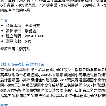
05王睿霖、403楊芎恩、401顏宇樂、310呂駿甫、309郭乙杰、
謝陳胤孝老師的指導
詳全文
榮譽事項：全國競賽
發佈單位：學務處
建立時間：2024-10-26
瀏覽次數：543
榮譽發布者：體育組
13桃園市美術比賽榮獲佳績!
繪畫類國小高年級組第三名建德國小601徐英哲指導老師李依蘋老
小高年級組第一名建德國小606林書嫺繪畫類國小高年級組佳作建
博宸繪畫類國小高年級組佳作建德國小612葉東霖漫畫類國小高年
德國小609王洧瑄版畫類國小高年級組第三名建德國小507林佑
405陳沂妗指導老師簡秀儀老師書法類國小高年級組第二名建德國
昕指導老師林沛晴老師書法類國小高年級組佳作建德國小606林
詳全文