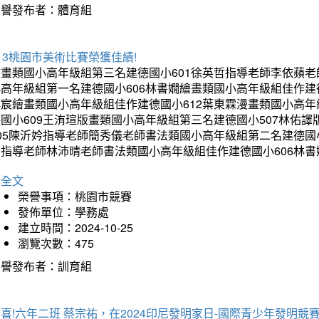
榮譽發布者：體育組
13桃園市美術比賽榮獲佳績!
繪畫類國小高年級組第三名建德國小601徐英哲指導老師李依蘋老
小高年級組第一名建德國小606林書嫺繪畫類國小高年級組佳作建
博宸繪畫類國小高年級組佳作建德國小612葉東霖漫畫類國小高年
德國小609王洧瑄版畫類國小高年級組第三名建德國小507林佑
405陳沂妗指導老師簡秀儀老師書法類國小高年級組第二名建德國
昕指導老師林沛晴老師書法類國小高年級組佳作建德國小606林
詳全文
榮譽事項：桃園市競賽
發佈單位：學務處
建立時間：2024-10-25
瀏覽次數：475
榮譽發布者：訓育組
喜!六年二班 蔡宗祐，在2024印尼發明家日-國際青少年發明競