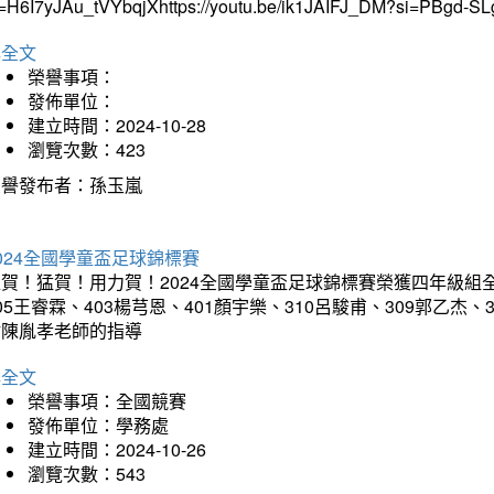
i=H6I7yJAu_tVYbqjXhttps://youtu.be/ik1JAIFJ_DM?si=PBgd-S
詳全文
榮譽事項：
發佈單位：
建立時間：2024-10-28
瀏覽次數：423
榮譽發布者：孫玉嵐
024全國學童盃足球錦標賽
賀！猛賀！用力賀！2024全國學童盃足球錦標賽榮獲四年級組全國
05王睿霖、403楊芎恩、401顏宇樂、310呂駿甫、309郭乙杰、
謝陳胤孝老師的指導
詳全文
榮譽事項：全國競賽
發佈單位：學務處
建立時間：2024-10-26
瀏覽次數：543