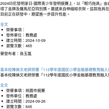
在2024印尼發明家日-國際青少年發明競賽上，以「輕巧拖具」
獲得了金牌及羅馬尼亞特別獎。靈感來自伸縮晾衣架，這款拖具
品目前正在研發中，期望進一步提升性能。
詳全文
榮譽事項：
發佈單位：教務處
建立時間：2024-10-09
瀏覽次數：465
榮譽發布者：孫玉嵐
恭喜本校陳煥文老師榮獲「112學年度國民小學金融基礎教育融
恭喜本校陳煥文老師榮獲「112學年度國民小學金融基礎教育融
詳全文
榮譽事項：桃園市競賽
發佈單位：教務處
建立時間：2024-09-26
瀏覽次數：645