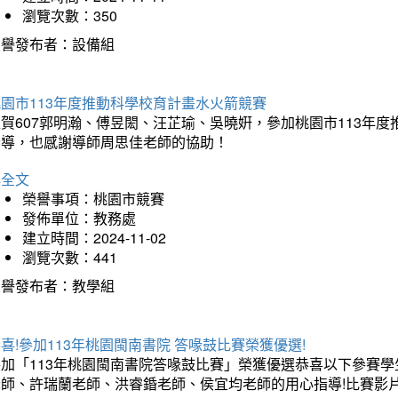
瀏覽次數：350
榮譽發布者：設備組
園市113年度推動科學校育計畫水火箭競賽
狂賀607郭明瀚、傅昱閎、汪芷瑜、吳曉姸，參加桃園市113年
指導，也感謝導師周思佳老師的協助！
詳全文
榮譽事項：桃園市競賽
發佈單位：教務處
建立時間：2024-11-02
瀏覽次數：441
榮譽發布者：教學組
喜!參加113年桃園閩南書院 答喙鼓比賽榮獲優選!
加「113年桃園閩南書院答喙鼓比賽」榮獲優選恭喜以下參賽學生:4
師、許瑞蘭老師、洪睿錉老師、侯宜均老師的用心指導!比賽影片:https://