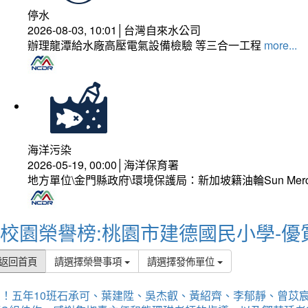
停水
2026-08-03, 10:01│台灣自來水公司
辦理龍潭給水廠高壓電氣設備檢驗 等三合一工程
more...
海洋污染
2026-05-19, 00:00│海洋保育署
地方單位\金門縣政府\環境保護局：新加坡籍油輪Sun Mer
校園榮譽榜:桃園市建德國民小學-優
返回首頁
請選擇榮譽事項
請選擇發佈單位
賀！五年10班石承可、葉建陞、吳杰叡、黃紹齊、李郁靜、曾苡