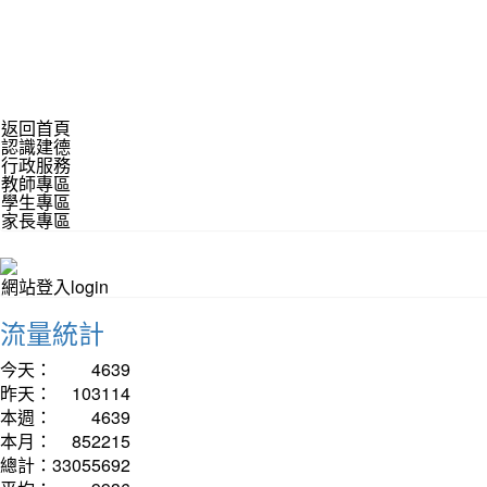
返回首頁
認識建德
行政服務
教師專區
學生專區
家長專區
網站登入login
流量統計
今天：
4639
昨天：
103114
本週：
4639
本月：
852215
總計：
33055692