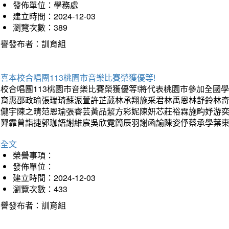
發佈單位：學務處
建立時間：2024-12-03
瀏覽次數：389
榮譽發布者：訓育組
喜本校合唱團113桃園市音樂比賽榮獲優等!
本校合唱團113桃園市音樂比賽榮獲優等!將代表桃園市參加全國
方育惠邵政瑜張瑞琦蘇浱萱許芷葳林承翔施采君林禹恩林舒鈴林
鍾儱宇陳之晴范恩瑜張睿芸黃品絜方彩妮陳妍芯莊裕霖施畇妤游
呂羿霏曾詣捷郭珈語謝維宸吳欣霓簡辰羽謝函諭陳姿伃蔡承學葉東
詳全文
榮譽事項：
發佈單位：
建立時間：2024-12-03
瀏覽次數：433
榮譽發布者：訓育組