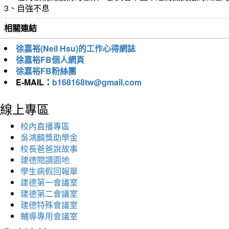
3、自強不息
相關連結
徐嘉裕(Neil Hsu)的工作心得網誌
徐嘉裕FB個人網頁
徐嘉裕FB粉絲團
E-MAIL：
b168168tw@gmail.com
線上專區
校內直播專區
吳鴻麟獎助學金
校長爸爸說故事
建德閱讀園地
學生病假回報單
建德第一會議室
建德第二會議室
建德特殊會議室
輔導專用會議室