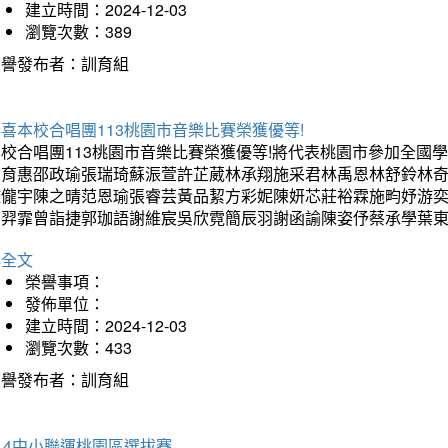
建立時間：2024-12-03
瀏覽次數：389
榮譽發布者：訓育組
喜本校合唱團113桃園市音樂比賽榮獲優等!
本校合唱團113桃園市音樂比賽榮獲優等!將代表桃園市參加全國
方育惠邵政瑜張瑞琦蘇浱萱許芷葳林承翔施采君林禹恩林舒鈴林
鍾儱宇陳之晴范恩瑜張睿芸黃品絜方彩妮陳妍芯莊裕霖施畇妤游
呂羿霏曾詣捷郭珈語謝維宸吳欣霓簡辰羽謝函諭陳姿伃蔡承學葉東
詳全文
榮譽事項：
發佈單位：
建立時間：2024-12-03
瀏覽次數：433
榮譽發布者：訓育組
14中小聯運桃園區選拔賽