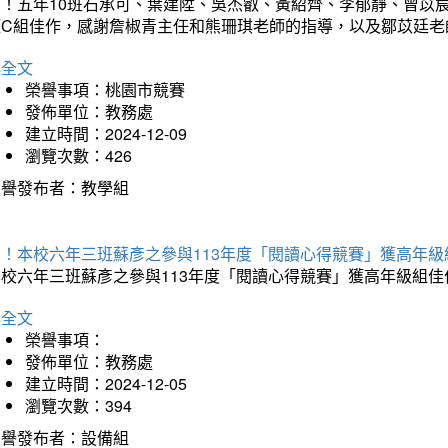
賀！五年10班石承可、葉建陞、吳杰叡、黃紹齊、李郁靜、曾苡
獲C組佳作，感謝詹椒青主任和熊珊琪老師的指導，以及鄒苡廷老
詳全文
榮譽事項：桃園市競賽
發佈單位：教務處
建立時間：2024-12-09
瀏覽次數：426
榮譽發布者：教學組
賀！本校六年三班蘇彥之參與113年度「閱讀心得競賽」獲高年級
本校六年三班蘇彥之參與113年度「閱讀心得競賽」獲高年級組佳
詳全文
榮譽事項：
發佈單位：教務處
建立時間：2024-12-05
瀏覽次數：394
榮譽發布者：設備組