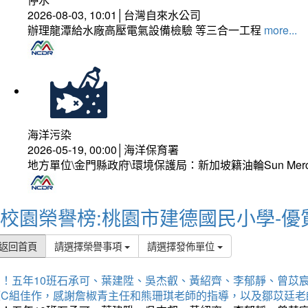
2026-08-03, 10:01│台灣自來水公司
辦理龍潭給水廠高壓電氣設備檢驗 等三合一工程
more...
海洋污染
2026-05-19, 00:00│海洋保育署
地方單位\金門縣政府\環境保護局：新加坡籍油輪Sun Mer
校園榮譽榜:桃園市建德國民小學-優
返回首頁
請選擇榮譽事項
請選擇發佈單位
賀！五年10班石承可、葉建陞、吳杰叡、黃紹齊、李郁靜、曾苡
獲C組佳作，感謝詹椒青主任和熊珊琪老師的指導，以及鄒苡廷老