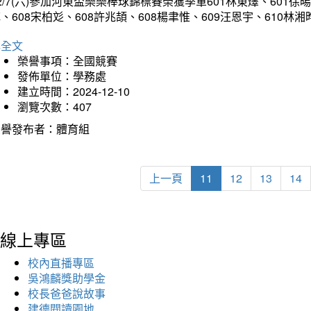
2/7(六)參加河東盃樂樂棒球錦標賽榮獲季軍601林東燡、601徐晹
、608宋柏彣、608許兆頡、608楊聿惟、609汪恩宇、610
詳全文
榮譽事項：全國競賽
發佈單位：學務處
建立時間：2024-12-10
瀏覽次數：407
榮譽發布者：體育組
上一頁
11
12
13
14
線上專區
校內直播專區
吳鴻麟獎助學金
校長爸爸說故事
建德閱讀園地