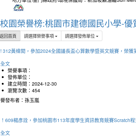
校園榮譽榜:桃園市建德國民小學-優
返回首頁
請選擇榮譽事項
請選擇發佈單位
! 312黃椲閎，參加2024全國議長盃心算數學暨英文競賽，榮獲
詳全文
榮譽事項：
發佈單位：
建立時間：2024-12-30
瀏覽次數：454
榮譽發布者：孫玉嵐
！609楊彥詮，參加桃園市113年度學生資訊教育競賽Scratc
詳全文