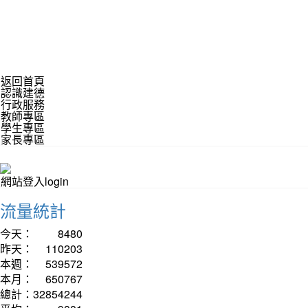
返回首頁
認識建德
行政服務
教師專區
學生專區
家長專區
網站登入login
流量統計
今天：
8480
昨天：
110203
本週：
539572
本月：
650767
總計：
32854244