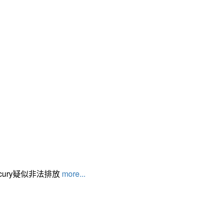
cury疑似非法排放
more...