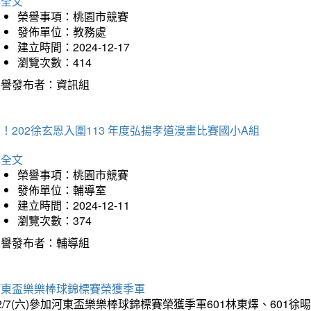
詳全文
榮譽事項：桃園市競賽
發佈單位：教務處
建立時間：2024-12-17
瀏覽次數：414
榮譽發布者：資訊組
！202徐玄恩入圍113 年度弘揚孝道漫畫比賽國小A組
詳全文
榮譽事項：桃園市競賽
發佈單位：輔導室
建立時間：2024-12-11
瀏覽次數：374
榮譽發布者：輔導組
河東盃樂樂棒球錦標賽榮獲季軍
2/7(六)參加河東盃樂樂棒球錦標賽榮獲季軍601林東燡、601徐晹