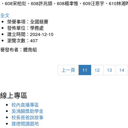
、608宋柏彣、608許兆頡、608楊聿惟、609汪恩宇、610
詳全文
榮譽事項：全國競賽
發佈單位：學務處
建立時間：2024-12-10
瀏覽次數：407
榮譽發布者：體育組
上一頁
11
12
13
14
線上專區
校內直播專區
吳鴻麟獎助學金
校長爸爸說故事
建德閱讀園地