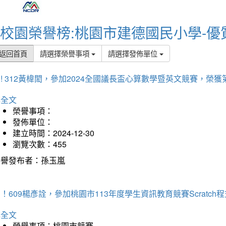
校園榮譽榜:桃園市建德國民小學-優
返回首頁
請選擇榮譽事項
請選擇發佈單位
! 312黃椲閎，參加2024全國議長盃心算數學暨英文競賽，榮獲
詳全文
榮譽事項：
發佈單位：
建立時間：2024-12-30
瀏覽次數：455
榮譽發布者：孫玉嵐
！609楊彥詮，參加桃園市113年度學生資訊教育競賽Scratc
詳全文
榮譽事項：桃園市競賽