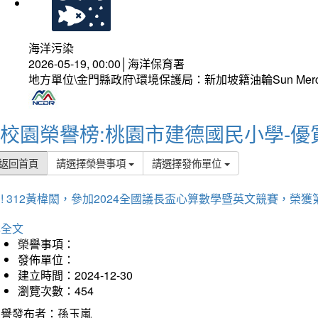
海洋污染
2026-05-19, 00:00│海洋保育署
地方單位\金門縣政府\環境保護局：新加坡籍油輪Sun Mer
校園榮譽榜:桃園市建德國民小學-優
返回首頁
請選擇榮譽事項
請選擇發佈單位
! 312黃椲閎，參加2024全國議長盃心算數學暨英文競賽，榮獲
詳全文
榮譽事項：
發佈單位：
建立時間：2024-12-30
瀏覽次數：454
榮譽發布者：孫玉嵐