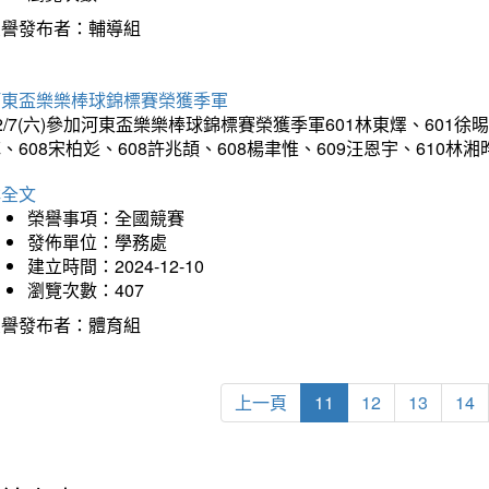
榮譽發布者：輔導組
河東盃樂樂棒球錦標賽榮獲季軍
2/7(六)參加河東盃樂樂棒球錦標賽榮獲季軍601林東燡、601徐晹
、608宋柏彣、608許兆頡、608楊聿惟、609汪恩宇、610
詳全文
榮譽事項：全國競賽
發佈單位：學務處
建立時間：2024-12-10
瀏覽次數：407
榮譽發布者：體育組
上一頁
11
12
13
14