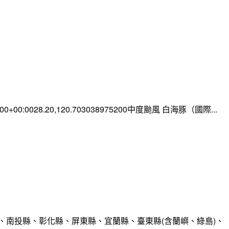
0:00+00:0028.20,120.703038975200中度颱風 白海豚（國際...
、南投縣、彰化縣、屏東縣、宜蘭縣、臺東縣(含蘭嶼、綠島)、