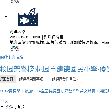
海洋污染
2026-05-19, 00:00│海洋保育署
地方單位\金門縣政府\環境保護局：新加坡籍油輪Sun Mer
開啟上方區塊
校園榮譽榜:桃園市建德國民小學-優
返回首頁
請選擇榮譽事項
請選擇發佈單位
! 312黃椲閎，參加2024全國議長盃心算數學暨英文競賽，榮獲
詳全文
榮譽事項：