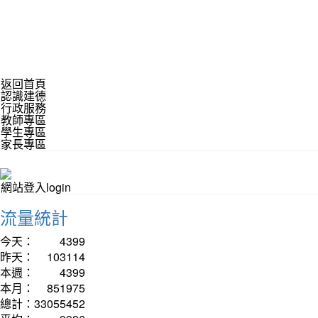
返回首頁
認識建德
行政服務
教師專區
學生專區
家長專區
網站登入login
流量統計
今天：
4399
昨天：
103114
本週：
4399
本月：
851975
總計：
33055452