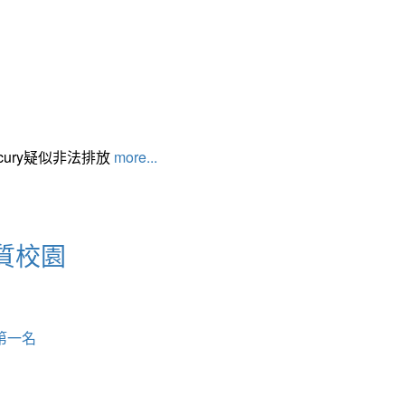
cury疑似非法排放
more...
質校園
第一名