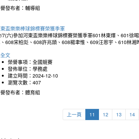
榮譽發布者：輔導組
河東盃樂樂棒球錦標賽榮獲季軍
2/7(六)參加河東盃樂樂棒球錦標賽榮獲季軍601林東燡、601徐晹
、608宋柏彣、608許兆頡、608楊聿惟、609汪恩宇、610
詳全文
榮譽事項：全國競賽
發佈單位：學務處
建立時間：2024-12-10
瀏覽次數：407
榮譽發布者：體育組
上一頁
11
12
13
14