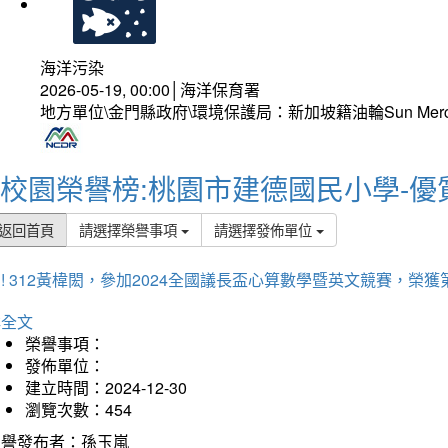
海洋污染
2026-05-19, 00:00│海洋保育署
地方單位\金門縣政府\環境保護局：新加坡籍油輪Sun Mer
校園榮譽榜:桃園市建德國民小學-優
返回首頁
請選擇榮譽事項
請選擇發佈單位
! 312黃椲閎，參加2024全國議長盃心算數學暨英文競賽，榮獲
詳全文
榮譽事項：
發佈單位：
建立時間：2024-12-30
瀏覽次數：454
榮譽發布者：孫玉嵐