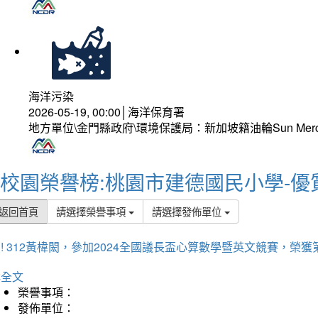
海洋污染
2026-05-19, 00:00│海洋保育署
地方單位\金門縣政府\環境保護局：新加坡籍油輪Sun Mer
校園榮譽榜:桃園市建德國民小學-優
返回首頁
請選擇榮譽事項
請選擇發佈單位
! 312黃椲閎，參加2024全國議長盃心算數學暨英文競賽，榮獲
詳全文
榮譽事項：
發佈單位：