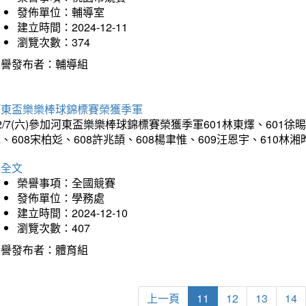
發佈單位：輔導室
建立時間：2024-12-11
瀏覽次數：374
榮譽發布者：輔導組
河東盃樂樂棒球錦標賽榮獲季軍
2/7(六)參加河東盃樂樂棒球錦標賽榮獲季軍601林東燡、601徐晹
、608宋柏彣、608許兆頡、608楊聿惟、609汪恩宇、610
詳全文
榮譽事項：全國競賽
發佈單位：學務處
建立時間：2024-12-10
瀏覽次數：407
榮譽發布者：體育組
上一頁
11
12
13
14