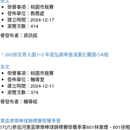
詳全文
榮譽事項：桃園市競賽
發佈單位：教務處
建立時間：2024-12-17
瀏覽次數：414
榮譽發布者：資訊組
！202徐玄恩入圍113 年度弘揚孝道漫畫比賽國小A組
詳全文
榮譽事項：桃園市競賽
發佈單位：輔導室
建立時間：2024-12-11
瀏覽次數：374
榮譽發布者：輔導組
河東盃樂樂棒球錦標賽榮獲季軍
2/7(六)參加河東盃樂樂棒球錦標賽榮獲季軍601林東燡、601徐晹