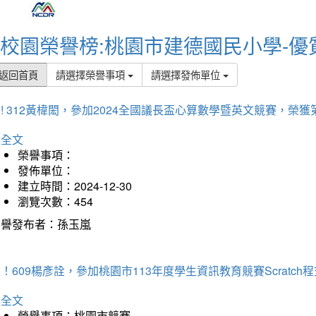
校園榮譽榜:桃園市建德國民小學-優
返回首頁
請選擇榮譽事項
請選擇發佈單位
! 312黃椲閎，參加2024全國議長盃心算數學暨英文競賽，榮獲
詳全文
榮譽事項：
發佈單位：
建立時間：2024-12-30
瀏覽次數：454
榮譽發布者：孫玉嵐
！609楊彥詮，參加桃園市113年度學生資訊教育競賽Scratc
詳全文
榮譽事項：桃園市競賽