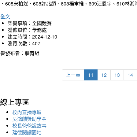
、608宋柏彣、608許兆頡、608楊聿惟、609汪恩宇、610
詳全文
榮譽事項：全國競賽
發佈單位：學務處
建立時間：2024-12-10
瀏覽次數：407
榮譽發布者：體育組
上一頁
11
12
13
14
線上專區
校內直播專區
吳鴻麟獎助學金
校長爸爸說故事
建德閱讀園地