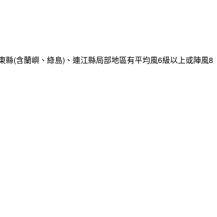
縣(含蘭嶼、綠島)、連江縣局部地區有平均風6級以上或陣風8