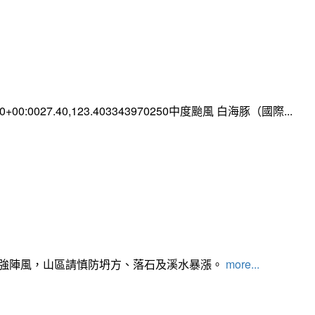
:00+00:0027.40,123.403343970250中度颱風 白海豚（國際...
及強陣風，山區請慎防坍方、落石及溪水暴漲。
more...