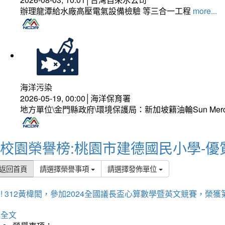
辦理龍潭給水廠高壓電氣設備檢驗 等三合一工程
more...
海洋污染
2026-05-19, 00:00│海洋保育署
地方單位\金門縣政府\環境保護局：新加坡籍油輪Sun Mer
校園榮譽榜:桃園市建德國民小學-優
返回首頁
請選擇榮譽事項
請選擇發佈單位
! 312黃椲閎，參加2024全國議長盃心算數學暨英文競賽，榮獲
詳全文