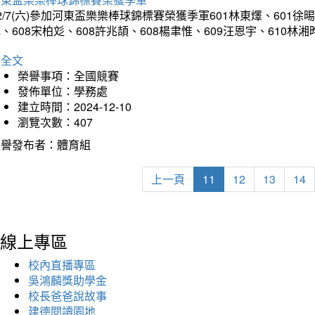
2/7(六)參加河東盃樂樂棒球錦標賽榮獲季軍601林東燡、601徐晹
、608宋柏彣、608許兆頡、608楊聿惟、609汪恩宇、610
詳全文
榮譽事項：全國競賽
發佈單位：學務處
建立時間：2024-12-10
瀏覽次數：407
榮譽發布者：體育組
上一頁
11
12
13
14
線上專區
校內直播專區
吳鴻麟獎助學金
校長爸爸說故事
建德閱讀園地