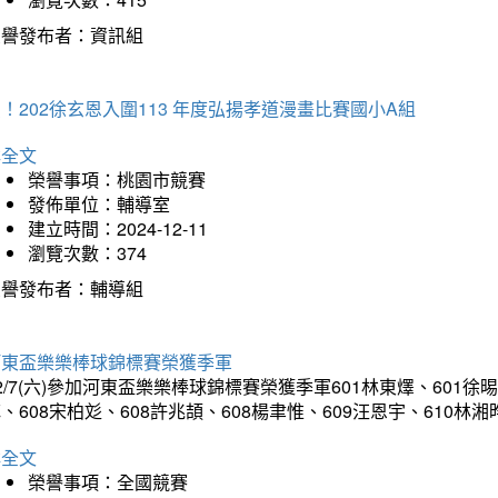
榮譽發布者：資訊組
！202徐玄恩入圍113 年度弘揚孝道漫畫比賽國小A組
詳全文
榮譽事項：桃園市競賽
發佈單位：輔導室
建立時間：2024-12-11
瀏覽次數：374
榮譽發布者：輔導組
河東盃樂樂棒球錦標賽榮獲季軍
2/7(六)參加河東盃樂樂棒球錦標賽榮獲季軍601林東燡、601徐晹
、608宋柏彣、608許兆頡、608楊聿惟、609汪恩宇、610
詳全文
榮譽事項：全國競賽