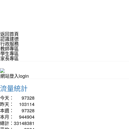
返回首頁
認識建德
行政服務
教師專區
學生專區
家長專區
網站登入login
流量統計
今天：
97328
昨天：
103114
本週：
97328
本月：
944904
總計：
33148381