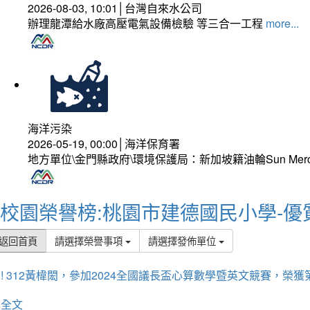
2026-08-03, 10:01│台灣自來水公司
辦理龍潭給水廠高壓電氣設備檢驗 等三合一工程
more...
海洋污染
2026-05-19, 00:00│海洋保育署
地方單位\金門縣政府\環境保護局：新加坡籍油輪Sun Mer
校園榮譽榜:桃園市建德國民小學-優
返回首頁
請選擇榮譽事項
請選擇發佈單位
! 312黃椲閎，參加2024全國議長盃心算數學暨英文競賽，榮獲
詳全文