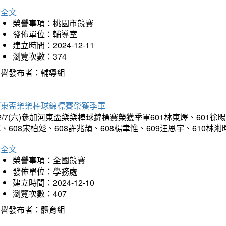
詳全文
榮譽事項：桃園市競賽
發佈單位：輔導室
建立時間：2024-12-11
瀏覽次數：374
榮譽發布者：輔導組
河東盃樂樂棒球錦標賽榮獲季軍
2/7(六)參加河東盃樂樂棒球錦標賽榮獲季軍601林東燡、601徐晹
、608宋柏彣、608許兆頡、608楊聿惟、609汪恩宇、610
詳全文
榮譽事項：全國競賽
發佈單位：學務處
建立時間：2024-12-10
瀏覽次數：407
榮譽發布者：體育組