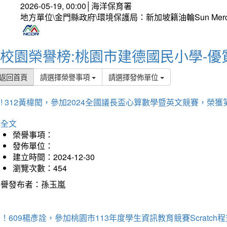
2026-05-19, 00:00│海洋保育署
地方單位\金門縣政府\環境保護局：新加坡籍油輪Sun Mer
校園榮譽榜:桃園市建德國民小學-優
返回首頁
請選擇榮譽事項
請選擇發佈單位
! 312黃椲閎，參加2024全國議長盃心算數學暨英文競賽，榮獲
詳全文
榮譽事項：
發佈單位：
建立時間：2024-12-30
瀏覽次數：454
榮譽發布者：孫玉嵐
！609楊彥詮，參加桃園市113年度學生資訊教育競賽Scratc