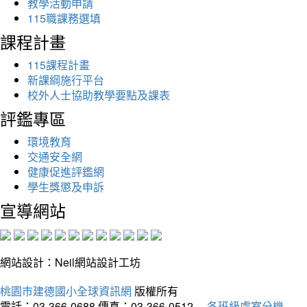
教學活動申請
115職課務選填
課程計畫
115課程計畫
新課綱施行平台
校外人士協助教學要點及課表
評鑑專區
環境教育
交通安全網
健康促進評鑑網
學生獎懲及申訴
宣導網站
網站設計：Neil網站設計工坊
桃園市建德國小全球資訊網
版權所有
電話：03-366-0688
傳真：03-366-0512
各班級處室分機