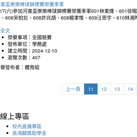
河東盃樂樂棒球錦標賽榮獲季軍
2/7(六)參加河東盃樂樂棒球錦標賽榮獲季軍601林東燡、601徐晹
、608宋柏彣、608許兆頡、608楊聿惟、609汪恩宇、610
詳全文
榮譽事項：全國競賽
發佈單位：學務處
建立時間：2024-12-10
瀏覽次數：407
榮譽發布者：體育組
上一頁
11
12
13
14
線上專區
校內直播專區
吳鴻麟獎助學金