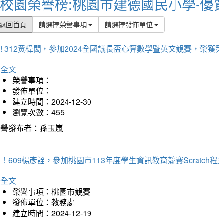
校園榮譽榜:桃園市建德國民小學-優
返回首頁
請選擇榮譽事項
請選擇發佈單位
! 312黃椲閎，參加2024全國議長盃心算數學暨英文競賽，榮獲
詳全文
榮譽事項：
發佈單位：
建立時間：2024-12-30
瀏覽次數：455
榮譽發布者：孫玉嵐
！609楊彥詮，參加桃園市113年度學生資訊教育競賽Scratc
詳全文
榮譽事項：桃園市競賽
發佈單位：教務處
建立時間：2024-12-19