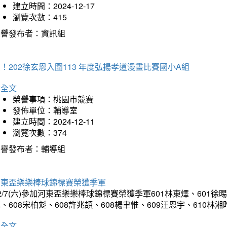
建立時間：2024-12-17
瀏覽次數：415
榮譽發布者：資訊組
！202徐玄恩入圍113 年度弘揚孝道漫畫比賽國小A組
詳全文
榮譽事項：桃園市競賽
發佈單位：輔導室
建立時間：2024-12-11
瀏覽次數：374
榮譽發布者：輔導組
河東盃樂樂棒球錦標賽榮獲季軍
2/7(六)參加河東盃樂樂棒球錦標賽榮獲季軍601林東燡、601徐晹
、608宋柏彣、608許兆頡、608楊聿惟、609汪恩宇、610
詳全文