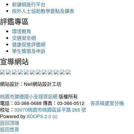
新課綱施行平台
校外人士協助教學要點及課表
評鑑專區
環境教育
交通安全網
健康促進評鑑網
學生獎懲及申訴
宣導網站
網站設計：Neil網站設計工坊
桃園市建德國小全球資訊網
版權所有
電話：03-366-0688
傳真：03-366-0512
各班級處室分機
校址：
33070桃園市桃園區延平路 265 號
Powered by
XOOPS 2.0 (c)
返回頂端
返回首頁