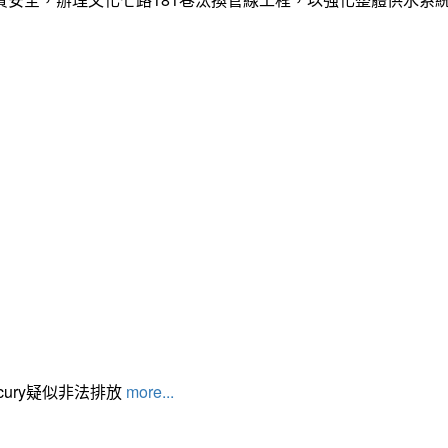
cury疑似非法排放
more...