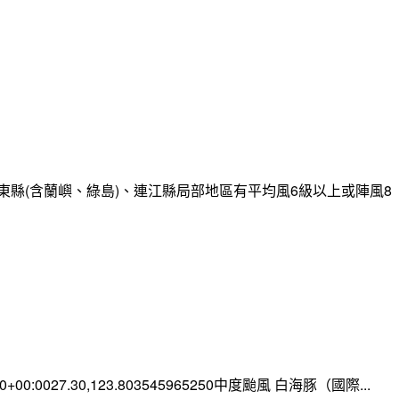
縣(含蘭嶼、綠島)、連江縣局部地區有平均風6級以上或陣風8
:00+00:0027.30,123.803545965250中度颱風 白海豚（國際...