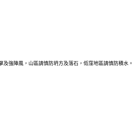
雷擊及強陣風，山區請慎防坍方及落石，低窪地區請慎防積水。