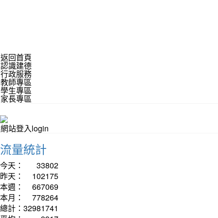
返回首頁
認識建德
行政服務
教師專區
學生專區
家長專區
網站登入login
流量統計
今天：
33802
昨天：
102175
本週：
667069
本月：
778264
總計：
32981741