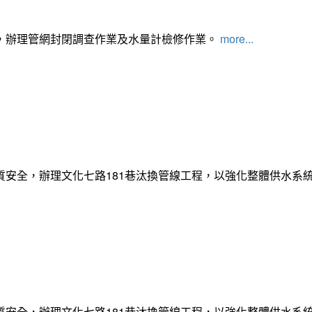
，辦理管網封閉調查作業及水量計檢修作業。
more...
質安全，辦理文化七路181巷汰換管線工程，以強化整體供水系
質安全，辦理文化七路181巷汰換管線工程，以強化整體供水系