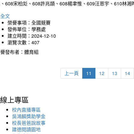
、608宋柏彣、608許兆頡、608楊聿惟、609汪恩宇、610
詳全文
榮譽事項：全國競賽
發佈單位：學務處
建立時間：2024-12-10
瀏覽次數：407
榮譽發布者：體育組
上一頁
11
12
13
14
線上專區
校內直播專區
吳鴻麟獎助學金
校長爸爸說故事
建德閱讀園地