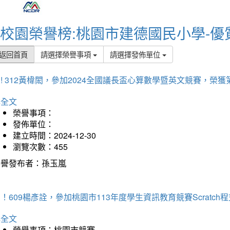
校園榮譽榜:桃園市建德國民小學-優
返回首頁
請選擇榮譽事項
請選擇發佈單位
! 312黃椲閎，參加2024全國議長盃心算數學暨英文競賽，榮獲
詳全文
榮譽事項：
發佈單位：
建立時間：2024-12-30
瀏覽次數：455
榮譽發布者：孫玉嵐
！609楊彥詮，參加桃園市113年度學生資訊教育競賽Scratc
詳全文
榮譽事項：桃園市競賽