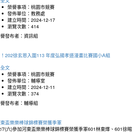
詳全文
榮譽事項：桃園市競賽
發佈單位：教務處
建立時間：2024-12-17
瀏覽次數：414
榮譽發布者：資訊組
！202徐玄恩入圍113 年度弘揚孝道漫畫比賽國小A組
詳全文
榮譽事項：桃園市競賽
發佈單位：輔導室
建立時間：2024-12-11
瀏覽次數：374
榮譽發布者：輔導組
河東盃樂樂棒球錦標賽榮獲季軍
2/7(六)參加河東盃樂樂棒球錦標賽榮獲季軍601林東燡、601徐晹