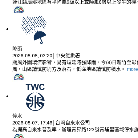
連江縣局部地區有平均風6級以上或陣風8級以上發生的機
降雨
2026-08-08, 03:20│中央氣象署
颱風外圍環流影響，易有短延時強降雨，今(8)日新竹至
風，山區請慎防坍方及落石，低窪地區請慎防積水。
more.
停水
2026-08-07, 17:46│台灣自來水公司
為提高自來水普及率，辦理青昇路123號青埔里區域停水