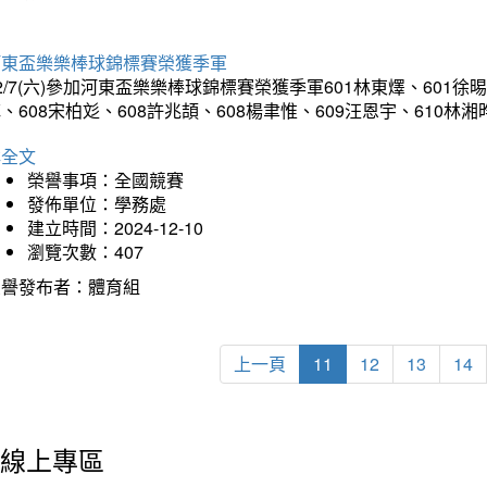
河東盃樂樂棒球錦標賽榮獲季軍
2/7(六)參加河東盃樂樂棒球錦標賽榮獲季軍601林東燡、601徐晹
、608宋柏彣、608許兆頡、608楊聿惟、609汪恩宇、610
詳全文
榮譽事項：全國競賽
發佈單位：學務處
建立時間：2024-12-10
瀏覽次數：407
榮譽發布者：體育組
上一頁
11
12
13
14
線上專區