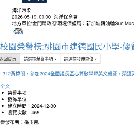
海洋污染
2026-05-19, 00:00│海洋保育署
地方單位\金門縣政府\環境保護局：新加坡籍油輪Sun Mer
校園榮譽榜:桃園市建德國民小學-優
返回首頁
請選擇榮譽事項
請選擇發佈單位
! 312黃椲閎，參加2024全國議長盃心算數學暨英文競賽，榮獲
詳全文
榮譽事項：
發佈單位：
建立時間：2024-12-30
瀏覽次數：455
榮譽發布者：孫玉嵐