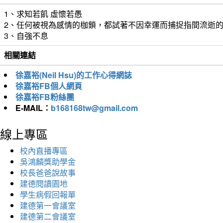
1、求知若飢 虛懷若愚
2、任何被視為感情的枷鎖，都試著不因幸運而捕捉指間流逝
3、自強不息
相關連結
徐嘉裕(Neil Hsu)的工作心得網誌
徐嘉裕FB個人網頁
徐嘉裕FB粉絲團
E-MAIL：
b168168tw@gmail.com
線上專區
校內直播專區
吳鴻麟獎助學金
校長爸爸說故事
建德閱讀園地
學生病假回報單
建德第一會議室
建德第二會議室