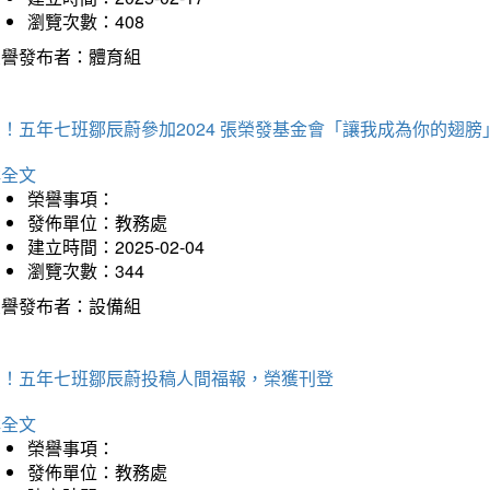
瀏覽次數：408
榮譽發布者：體育組
！五年七班鄒辰蔚參加2024 張榮發基金會「讓我成為你的翅膀
詳全文
榮譽事項：
發佈單位：教務處
建立時間：2025-02-04
瀏覽次數：344
榮譽發布者：設備組
賀！五年七班鄒辰蔚投稿人間福報，榮獲刊登
詳全文
榮譽事項：
發佈單位：教務處