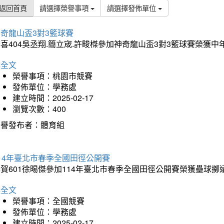
返回首頁
請選擇榮譽事項
請選擇發佈單位
奇龍山盃3對3籃球賽
喜404吳丞翔.簡立宬.許畯榤參加神奇龍山盃3對3籃球賽榮獲
詳全文
榮譽事項：桃園市競賽
發佈單位：學務處
建立時間：2025-02-17
瀏覽次數：400
榮譽發布者：體育組
14年臺北市春季全國田徑公開賽
賀601徐晹傑參加114年臺北市春季全國田徑公開賽榮獲壘球擲
詳全文
榮譽事項：全國競賽
發佈單位：學務處
建立時間：2025-02-17