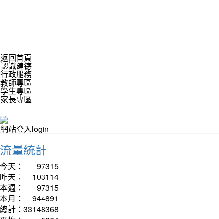
返回首頁
認識建德
行政服務
教師專區
學生專區
家長專區
網站登入login
流量統計
今天：
97315
昨天：
103114
本週：
97315
本月：
944891
總計：
33148368