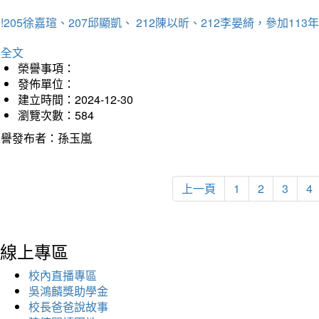
!205徐嘉瑄、207邱顯凱、 212陳以昕、212李晏綺，參加
詳全文
榮譽事項：
發佈單位：
建立時間：2024-12-30
瀏覽次數：584
榮譽發布者：孫玉嵐
上一頁
1
2
3
4
線上專區
校內直播專區
吳鴻麟獎助學金
校長爸爸說故事