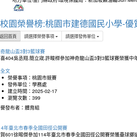
校園榮譽榜:桃園市建德國民小學-優
返回首頁
請選擇榮譽事項
請選擇發佈單位
奇龍山盃3對3籃球賽
喜404吳丞翔.簡立宬.許畯榤參加神奇龍山盃3對3籃球賽榮獲
詳全文
榮譽事項：桃園市競賽
發佈單位：學務處
建立時間：2025-02-17
瀏覽次數：399
榮譽發布者：體育組
14年臺北市春季全國田徑公開賽
賀601徐晹傑參加114年臺北市春季全國田徑公開賽榮獲壘球擲