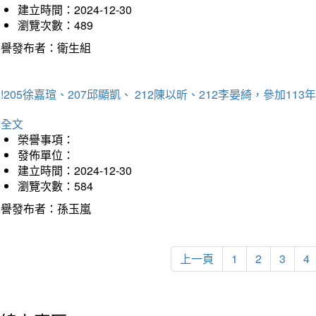
建立時間：2024-12-30
瀏覽次數：489
榮譽發布者：衛生組
!205徐嘉瑄、207邱顯凱、 212陳以昕、212李晏綺，參加
詳全文
榮譽事項：
發佈單位：
建立時間：2024-12-30
瀏覽次數：584
榮譽發布者：孫玉嵐
上一頁
1
2
3
4