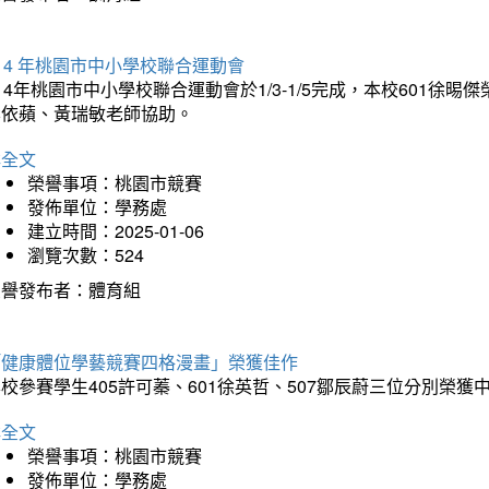
14 年桃園市中小學校聯合運動會
14年桃園市中小學校聯合運動會於1/3-1/5完成，本校601徐
李依蘋、黃瑞敏老師協助。
詳全文
榮譽事項：桃園市競賽
發佈單位：學務處
建立時間：2025-01-06
瀏覽次數：524
榮譽發布者：體育組
「健康體位學藝競賽四格漫畫」榮獲佳作
校參賽學生405許可蓁、601徐英哲、507鄒辰蔚三位分別榮獲
詳全文
榮譽事項：桃園市競賽
發佈單位：學務處