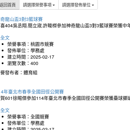
返回首頁
請選擇榮譽事項
請選擇發佈單位
奇龍山盃3對3籃球賽
喜404吳丞翔.簡立宬.許畯榤參加神奇龍山盃3對3籃球賽榮獲
詳全文
榮譽事項：桃園市競賽
發佈單位：學務處
建立時間：2025-02-17
瀏覽次數：400
榮譽發布者：體育組
14年臺北市春季全國田徑公開賽
賀601徐晹傑參加114年臺北市春季全國田徑公開賽榮獲壘球擲
詳全文
榮譽事項：全國競賽
發佈單位：學務處
建立時間：2025-02-17