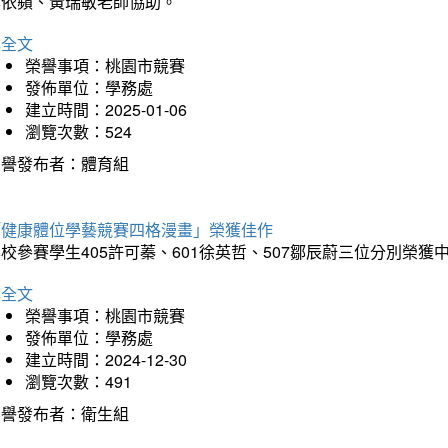
李依蘋、黃瑞敏老師協助。
詳全文
榮譽事項：桃園市競賽
發佈單位：學務處
建立時間：2025-01-06
瀏覽次數：524
榮譽發布者：體育組
「健康體位學藝競賽四格漫畫」榮獲佳作
校參賽學生405許可蓁、601徐英哲、507鄒辰蔚三位分別榮獲
詳全文
榮譽事項：桃園市競賽
發佈單位：學務處
建立時間：2024-12-30
瀏覽次數：491
榮譽發布者：衛生組