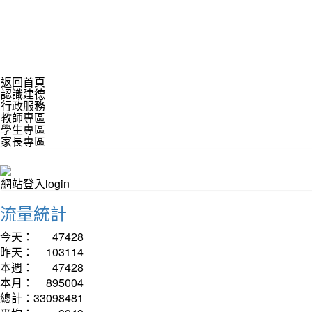
返回首頁
認識建德
行政服務
教師專區
學生專區
家長專區
網站登入login
流量統計
今天：
47428
昨天：
103114
本週：
47428
本月：
895004
總計：
33098481