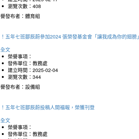
瀏覽次數：408
榮譽發布者：體育組
！五年七班鄒辰蔚參加2024 張榮發基金會「讓我成為你的翅膀
詳全文
榮譽事項：
發佈單位：教務處
建立時間：2025-02-04
瀏覽次數：344
榮譽發布者：設備組
賀！五年七班鄒辰蔚投稿人間福報，榮獲刊登
詳全文
榮譽事項：
發佈單位：教務處