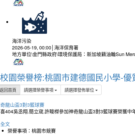
海洋污染
2026-05-19, 00:00│海洋保育署
地方單位\金門縣政府\環境保護局：新加坡籍油輪Sun Mer
校園榮譽榜:桃園市建德國民小學-優
返回首頁
請選擇榮譽事項
請選擇發佈單位
奇龍山盃3對3籃球賽
喜404吳丞翔.簡立宬.許畯榤參加神奇龍山盃3對3籃球賽榮獲
詳全文
榮譽事項：桃園市競賽