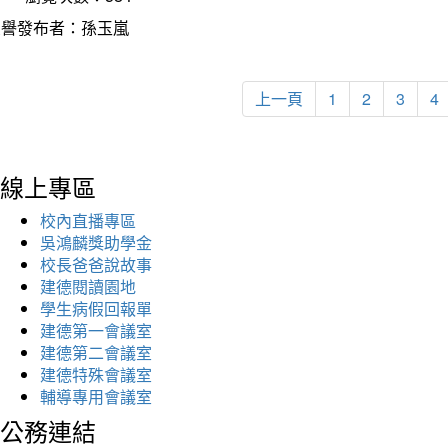
榮譽發布者：孫玉嵐
上一頁
1
2
3
4
線上專區
校內直播專區
吳鴻麟獎助學金
校長爸爸說故事
建德閱讀園地
學生病假回報單
建德第一會議室
建德第二會議室
建德特殊會議室
輔導專用會議室
公務連結