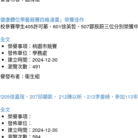
「健康體位學藝競賽四格漫畫」榮獲佳作
校參賽學生405許可蓁、601徐英哲、507鄒辰蔚三位分別榮獲
詳全文
榮譽事項：桃園市競賽
發佈單位：學務處
建立時間：2024-12-30
瀏覽次數：491
榮譽發布者：衛生組
!205徐嘉瑄、207邱顯凱、 212陳以昕、212李晏綺，參加
詳全文
榮譽事項：
發佈單位：
建立時間：2024-12-30
瀏覽次數：584