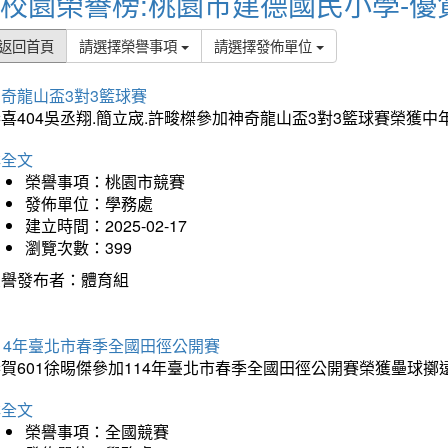
校園榮譽榜:桃園市建德國民小學-優
返回首頁
請選擇榮譽事項
請選擇發佈單位
奇龍山盃3對3籃球賽
喜404吳丞翔.簡立宬.許畯榤參加神奇龍山盃3對3籃球賽榮獲
詳全文
榮譽事項：桃園市競賽
發佈單位：學務處
建立時間：2025-02-17
瀏覽次數：399
榮譽發布者：體育組
14年臺北市春季全國田徑公開賽
賀601徐晹傑參加114年臺北市春季全國田徑公開賽榮獲壘球擲
詳全文
榮譽事項：全國競賽