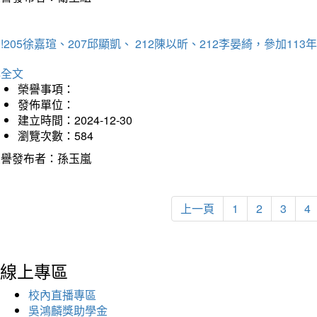
!205徐嘉瑄、207邱顯凱、 212陳以昕、212李晏綺，參加
詳全文
榮譽事項：
發佈單位：
建立時間：2024-12-30
瀏覽次數：584
榮譽發布者：孫玉嵐
上一頁
1
2
3
4
線上專區
校內直播專區
吳鴻麟獎助學金