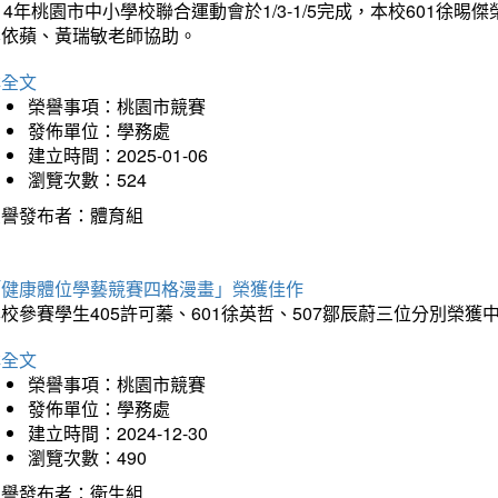
14年桃園市中小學校聯合運動會於1/3-1/5完成，本校601徐
李依蘋、黃瑞敏老師協助。
詳全文
榮譽事項：桃園市競賽
發佈單位：學務處
建立時間：2025-01-06
瀏覽次數：524
榮譽發布者：體育組
「健康體位學藝競賽四格漫畫」榮獲佳作
校參賽學生405許可蓁、601徐英哲、507鄒辰蔚三位分別榮獲
詳全文
榮譽事項：桃園市競賽
發佈單位：學務處
建立時間：2024-12-30
瀏覽次數：490
榮譽發布者：衛生組