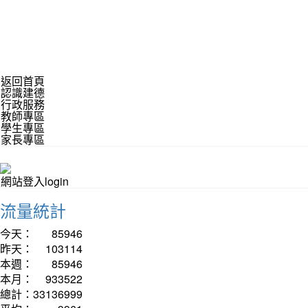
返回首頁
認識建德
行政服務
教師專區
學生專區
家長專區
網站登入login
流量統計
今天：
85946
昨天：
103114
本週：
85946
本月：
933522
總計：
33136999