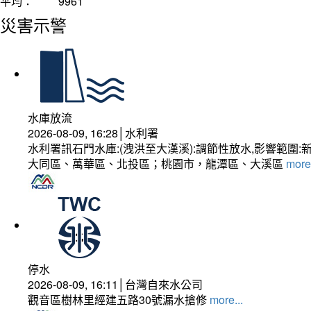
平均：
9961
災害示警
水庫放流
2026-08-09, 16:28│水利署
水利署訊石門水庫:(洩洪至大漢溪):調節性放水,影響
大同區、萬華區、北投區；桃園市，龍潭區、大溪區
more.
停水
2026-08-09, 16:11│台灣自來水公司
觀音區樹林里經建五路30號漏水搶修
more...