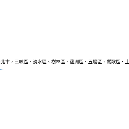
範圍:新北市，三峽區、淡水區、樹林區、蘆洲區、五股區、鶯歌區
..