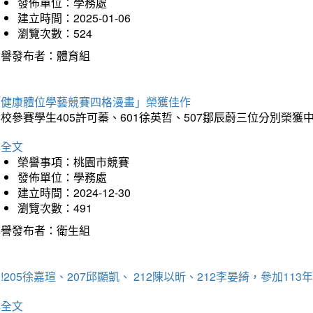
發佈單位：學務處
建立時間：2025-01-06
瀏覽次數：524
榮譽發布者：體育組
「健康體位學藝競賽四格漫畫」榮獲佳作
校參賽學生405許可蓁、601徐英哲、507鄒辰蔚三位分別榮獲
詳全文
榮譽事項：桃園市競賽
發佈單位：學務處
建立時間：2024-12-30
瀏覽次數：491
榮譽發布者：衛生組
!205徐嘉瑄、207邱顯凱、 212陳以昕、212李晏綺，參加
詳全文