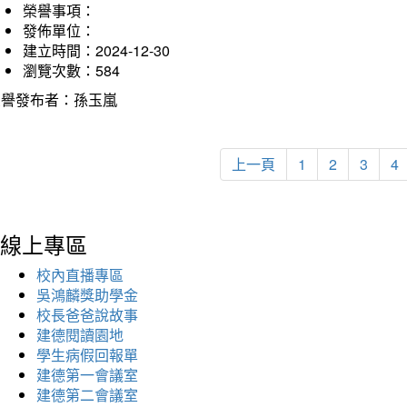
榮譽事項：
發佈單位：
建立時間：2024-12-30
瀏覽次數：584
榮譽發布者：孫玉嵐
上一頁
1
2
3
4
線上專區
校內直播專區
吳鴻麟獎助學金
校長爸爸說故事
建德閱讀園地
學生病假回報單
建德第一會議室
建德第二會議室