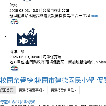
停水
2026-08-03, 10:01│台灣自來水公司
辦理龍潭給水廠高壓電氣設備檢驗 等三合一工程
more...
海洋污染
2026-05-19, 00:00│海洋保育署
地方單位\金門縣政府\環境保護局：新加坡籍油輪Sun Mer
校園榮譽榜:桃園市建德國民小學-優
返回首頁
請選擇榮譽事項
請選擇發佈單位
奇龍山盃3對3籃球賽