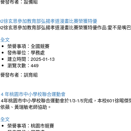
榮譽發布者：設備組
202徐玄恩參加教育部弘揚孝道漫畫比賽榮獲特優
202徐玄恩參加教育部弘揚孝道漫畫比賽榮獲特優作品:愛不是嘴
詳全文
榮譽事項：全國競賽
發佈單位：學務處
建立時間：2025-01-13
瀏覽次數：449
榮譽發布者：訓育組
14 年桃園市中小學校聯合運動會
14年桃園市中小學校聯合運動會於1/3-1/5完成，本校601徐
李依蘋、黃瑞敏老師協助。
詳全文
榮譽事項：桃園市競賽