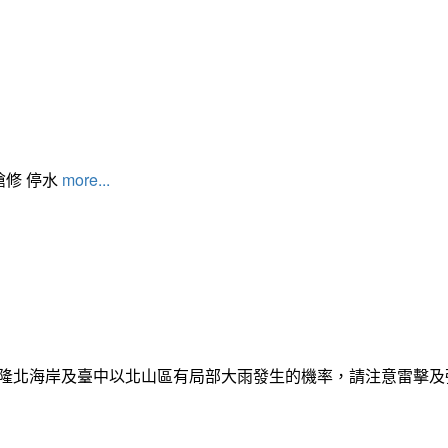
搶修 停水
more...
日基隆北海岸及臺中以北山區有局部大雨發生的機率，請注意雷擊