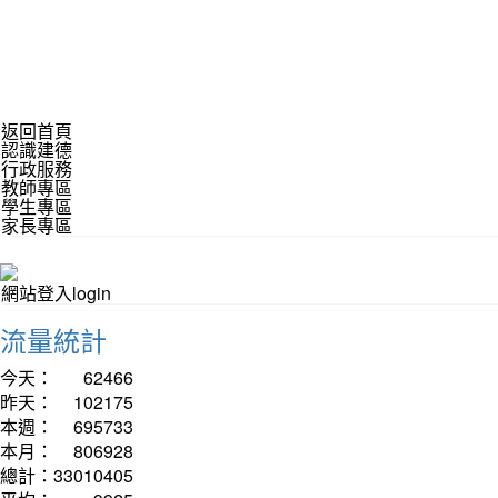
返回首頁
認識建德
行政服務
教師專區
學生專區
家長專區
網站登入login
流量統計
今天：
62466
昨天：
102175
本週：
695733
本月：
806928
總計：
33010405