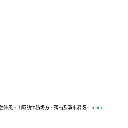
及強陣風，山區請慎防坍方、落石及溪水暴漲。
more...