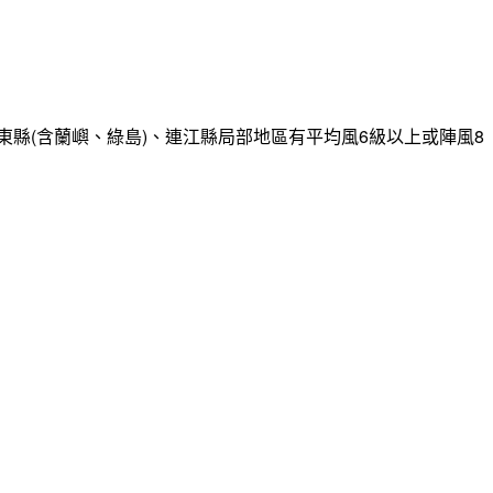
縣(含蘭嶼、綠島)、連江縣局部地區有平均風6級以上或陣風8