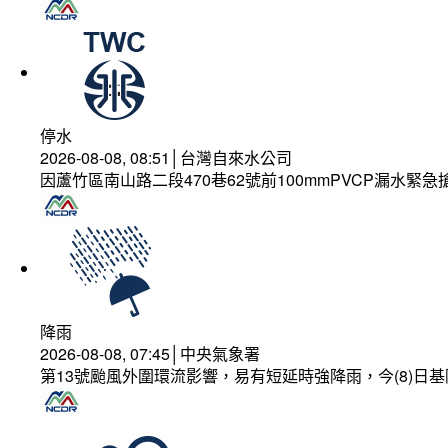
停水
2026-08-08, 08:51│台灣自來水公司
因蘆竹區南山路二段470巷62號前100mmPVCP漏水緊急
降雨
2026-08-08, 07:45│中央氣象署
第13號颱風外圍環流影響，易有短延時強降雨，今(8)